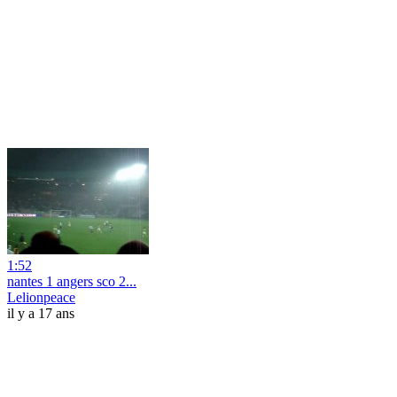
1:52
nantes 1 angers sco 2...
Lelionpeace
il y a 17 ans