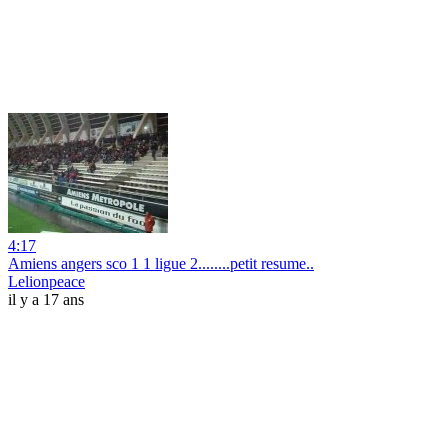
4:17
Amiens angers sco 1 1 ligue 2........petit resume..
Lelionpeace
il y a 17 ans