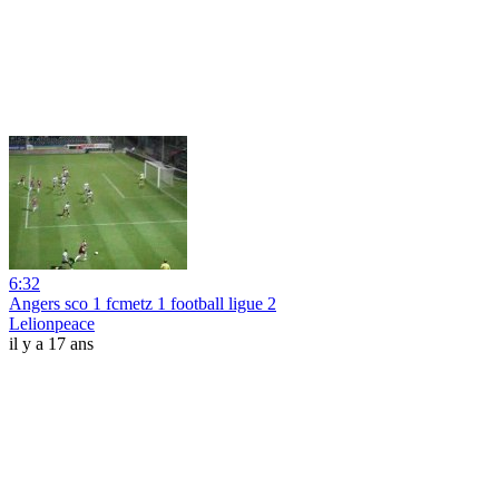
6:32
Angers sco 1 fcmetz 1 football ligue 2
Lelionpeace
il y a 17 ans