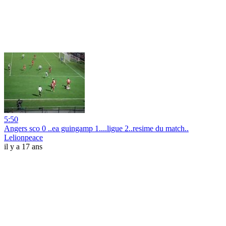
5:50
Angers sco 0 ..ea guingamp 1....ligue 2..resime du match..
Lelionpeace
il y a 17 ans