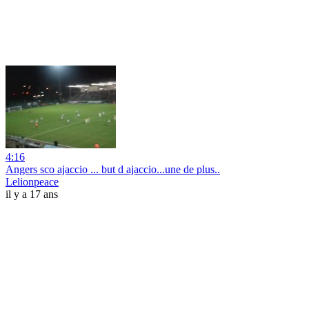
4:16
Angers sco ajaccio ... but d ajaccio...une de plus..
Lelionpeace
il y a 17 ans