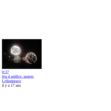
0:37
feu d artifice. angers
Lelionpeace
il y a 17 ans