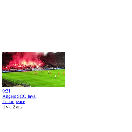
0:21
Angers SCO laval
Lelionpeace
il y a 2 ans