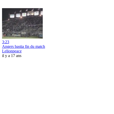
3:23
Angers bastia fin du match
Lelionpeace
il y a 17 ans