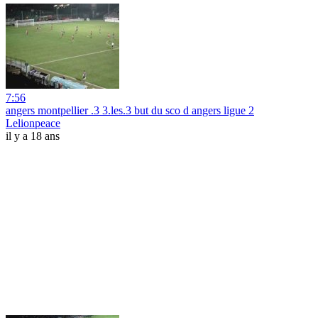
7:56
angers montpellier .3 3.les.3 but du sco d angers ligue 2
Lelionpeace
il y a 18 ans