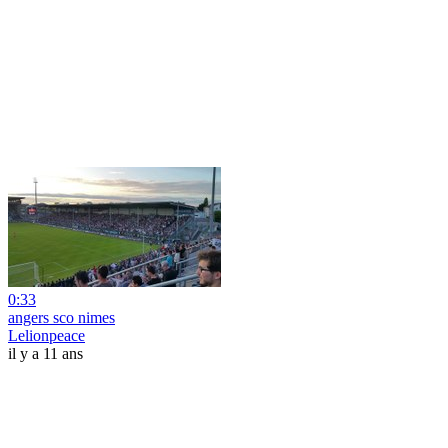
0:33
angers sco nimes
Lelionpeace
il y a 11 ans