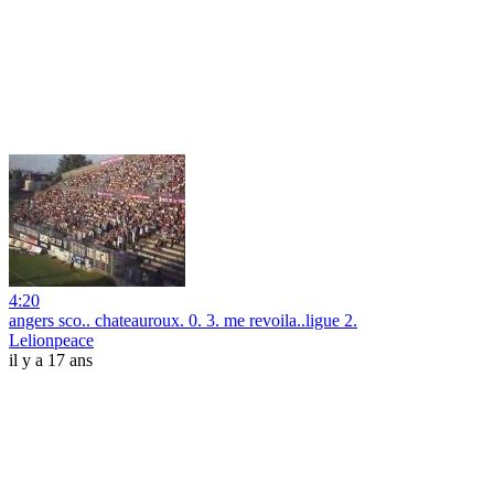
4:20
angers sco.. chateauroux. 0. 3. me revoila..ligue 2.
Lelionpeace
il y a 17 ans