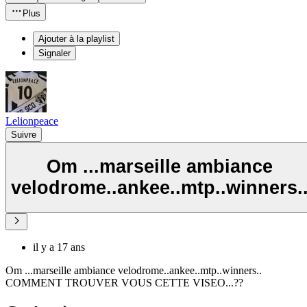
Plus
Ajouter à la playlist
Signaler
Lelionpeace
Suivre
Om ...marseille ambiance
velodrome..ankee..mtp..winners.
il y a 17 ans
Om ...marseille ambiance velodrome..ankee..mtp..winners..
COMMENT TROUVER VOUS CETTE VISEO...??