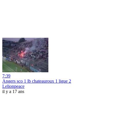
7:39
Angers sco 1 lb chateauroux 1 ligue 2
Lelionpeace
il y a 17 ans