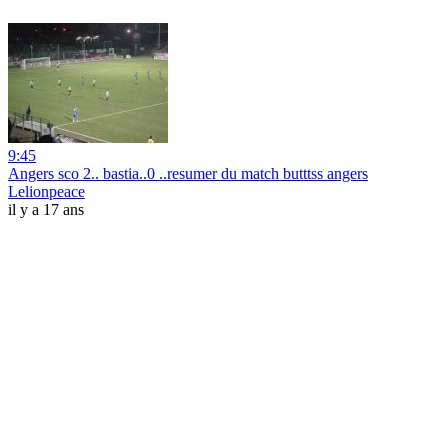
9:45
Angers sco 2.. bastia..0 ..resumer du match butttss angers
Lelionpeace
il y a 17 ans