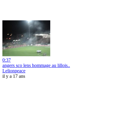
0:37
angers sco lens hommage au lillois..
Lelionpeace
il y a 17 ans