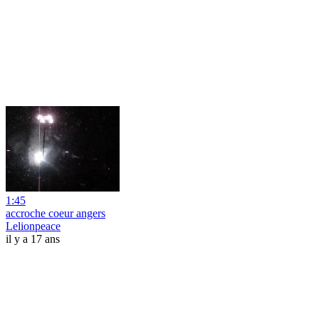
1:45
accroche coeur angers
Lelionpeace
il y a 17 ans