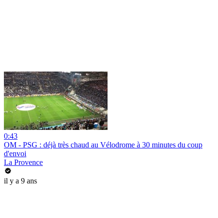
0:43
OM - PSG : déjà très chaud au Vélodrome à 30 minutes du coup
d'envoi
La Provence
il y a 9 ans