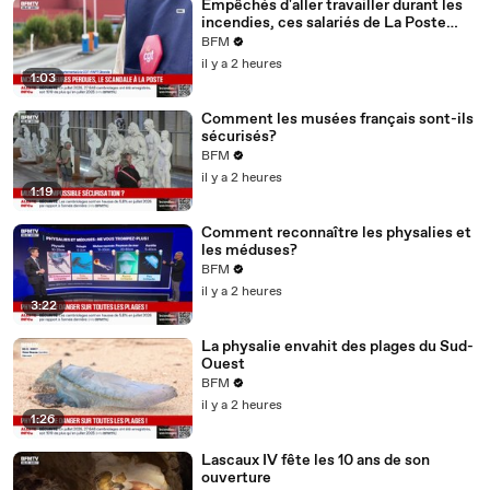
Empêchés d'aller travailler durant les
incendies, ces salariés de La Poste
sont invités à poser des RTT ou à
BFM
rattraper leurs heures
il y a 2 heures
1:03
Comment les musées français sont-ils
sécurisés?
BFM
il y a 2 heures
1:19
Comment reconnaître les physalies et
les méduses?
BFM
il y a 2 heures
3:22
La physalie envahit des plages du Sud-
Ouest
BFM
il y a 2 heures
1:26
Lascaux IV fête les 10 ans de son
ouverture