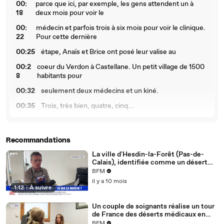
00:
parce que ici, par exemple, les gens attendent un à
18
deux mois pour voir le
00:
médecin et parfois trois à six mois pour voir le clinique.
22
Pour cette dernière
00:25
étape, Anaïs et Brice ont posé leur valise au
00:2
coeur du Verdon à Castellane. Un petit village de 1500
8
habitants pour
00:32
seulement deux médecins et un kiné.
00:35
Trois, très bien, quatre, cinq...
00:3
Pendant que Brice s'occupe de la rééducation, à
9
quelques mètres d'ici,
Recommandations
00:43
Anaïs enchaîne les consultations.
La ville d'Hesdin-la-Forêt (Pas-de-
00:
On va regarder, on va regarder, puis on va faire une
Calais), identifiée comme un désert
45
radio au moins du rachis cervical.
médical, bénéficie désormais du
BFM
dispositif "Un médecin près de chez
il y a 10 mois
00:49
D'accord.
vous"
1:12
|
À suivre
00:
Elle est venue remplacer un médecin parti en vacances
Un couple de soignants réalise un tour
50
pendant deux semaines.
de France des déserts médicaux en
van pour alerter sur le manque d'accès
00:
Une initiative saluée par les soignants et par les
BFM