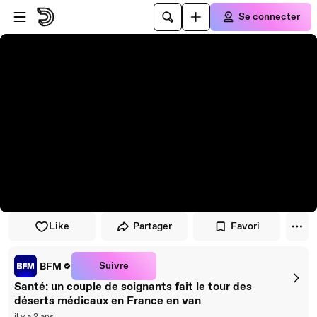
Passer au player
Passer au contenu principal
Se connecter
Like
Partager
Favori
Suivre
BFM
Santé: un couple de soignants fait le tour des
déserts médicaux en France en van