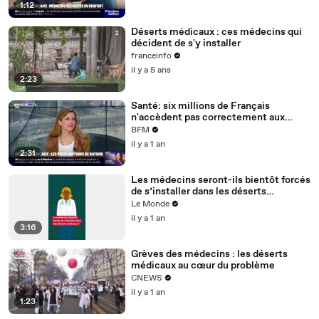
1:12
Déserts médicaux : ces médecins qui
décident de s'y installer
franceinfo
il y a 5 ans
2:23
Santé: six millions de Français
n'accèdent pas correctement aux
soins selon le gouvernement
BFM
il y a 1 an
2:31
Les médecins seront-ils bientôt forcés
de s’installer dans les déserts
médicaux ?
Le Monde
il y a 1 an
3:16
Grèves des médecins : les déserts
médicaux au cœur du problème
CNEWS
il y a 1 an
1:23