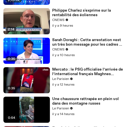
2:33:32
Philippe Charlez s'exprime sur la
rentabilité des éoliennes
CNEWS
il y a 9 heures
2:14
Sarah Doraghi : Cette arrestation «est
un très bon message pour les cadres de
la DZ Mafia»
CNEWS
il y a 10 heures
0:35
Mercato : le PSG officialise l’arrivée de
l’international français Maghnes
Akliouche
Le Parisien
il y a 12 heures
0:35
Une chaussure rattrapée en plein vol
dans des montagne russes
Le Parisien
il y a 14 heures
0:54