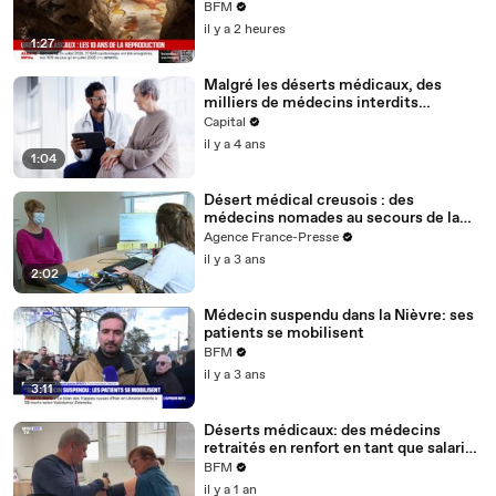
BFM
il y a 2 heures
1:27
Malgré les déserts médicaux, des
milliers de médecins interdits
d'exercer en France
Capital
il y a 4 ans
1:04
Désert médical creusois : des
médecins nomades au secours de la
population
Agence France-Presse
il y a 3 ans
2:02
Médecin suspendu dans la Nièvre: ses
patients se mobilisent
BFM
il y a 3 ans
3:11
Déserts médicaux: des médecins
retraités en renfort en tant que salariés
de la mairie
BFM
il y a 1 an