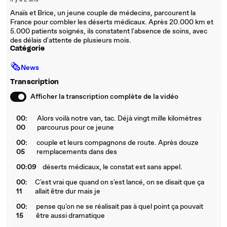
il y a 2 ans
Anaïs et Brice, un jeune couple de médecins, parcourent la
France pour combler les déserts médicaux. Après 20.000 km et
5.000 patients soignés, ils constatent l'absence de soins, avec
des délais d'attente de plusieurs mois.
Catégorie
🗞
News
Transcription
Afficher la transcription complète de la vidéo
00:
Alors voilà notre van, tac. Déjà vingt mille kilomètres
00
parcourus pour ce jeune
00:
couple et leurs compagnons de route. Après douze
05
remplacements dans des
00:09
déserts médicaux, le constat est sans appel.
00:
C'est vrai que quand on s'est lancé, on se disait que ça
11
allait être dur mais je
00:
pense qu'on ne se réalisait pas à quel point ça pouvait
15
être aussi dramatique