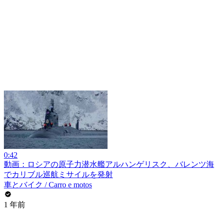
0:42
動画：ロシアの原子力潜水艦アルハンゲリスク、バレンツ海
でカリブル巡航ミサイルを発射
車とバイク / Carro e motos
1 年前