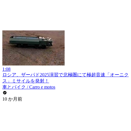
1:08
ロシア、ザーパド2025演習で北極圏にて極超音速「オーニク
ス」ミサイルを発射！
車とバイク / Carro e motos
10 か月前