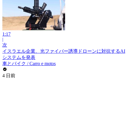
1:17
|
次
イスラエル企業、光ファイバー誘導ドローンに対抗するAI
システムを発表
車とバイク / Carro e motos
4 日前