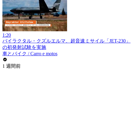
1:20
バイラクタル・クズルエルマ、超音速ミサイル「JET-230」
の初発射試験を実施
車とバイク / Carro e motos
1 週間前