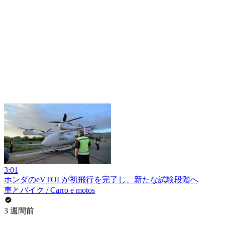
3:01
ホンダのeVTOLが初飛行を完了し、新たな試験段階へ
車とバイク / Carro e motos
3 週間前