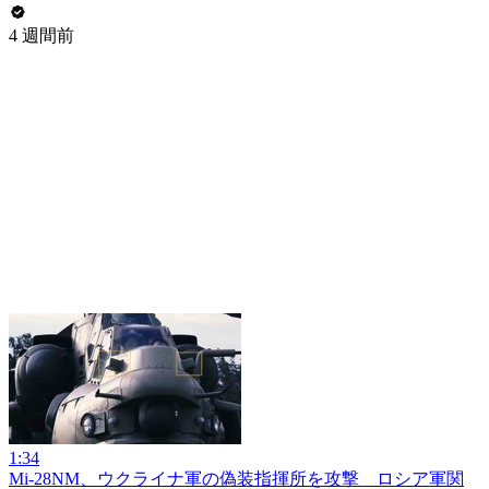
4 週間前
1:34
Mi-28NM、ウクライナ軍の偽装指揮所を攻撃 ロシア軍関