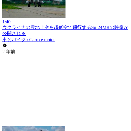
1:40
ウクライナの農地上空を超低空で飛行するSu-24MRの映像が
公開される
車とバイク / Carro e motos
2 年前