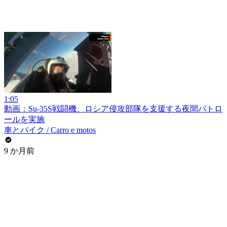
1:05
動画：Su-35S戦闘機、ロシア侵攻部隊を支援する夜間パトロ
ールを実施
車とバイク / Carro e motos
9 か月前