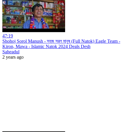
47:19
Shohoj Sorol Manush - সহজ সরল মানুষ (Full Natok) Eagle Team -
Kiron, Mawa - Islamic Natok 2024 Deals Desh
Saheadul
2 years ago