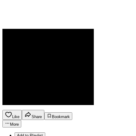
Like
Share
Bookmark
More
Add to Playlist