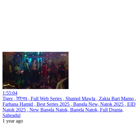
1:55:04
Tiger , টাইগার , Full Web Series , Shamol Mawla , Zakia Bari Mamo ,
Farhana Hamid , Best Series 2025 , Bangla New, Natok 2025 , EID
Natok 2025 , New Bangla Natok, Bangla Natok, Full Drama,
Saheadul
1 year ago