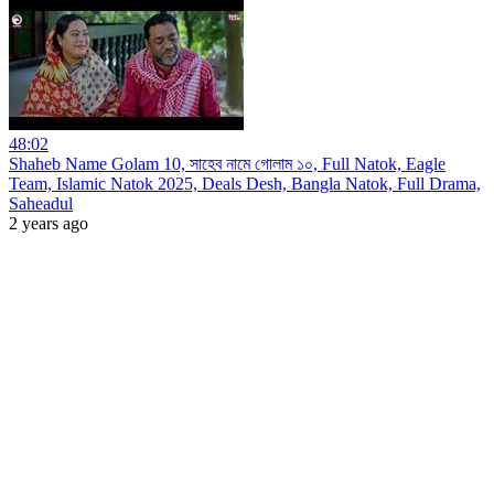
48:02
Shaheb Name Golam 10, সাহেব নামে গোলাম ১০, Full Natok, Eagle
Team, Islamic Natok 2025, Deals Desh, Bangla Natok, Full Drama,
Saheadul
2 years ago