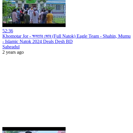
52:36
Khomotar Jor - ক্ষমতার জোর (Full Natok) Eagle Team - Shahin, Mumu
- Islamic Natok 2024 Deals Desh BD
Saheadul
2 years ago