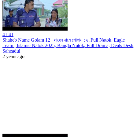
41:41
Shaheb Name Golam 12 , সাহেব নামে গোলাম ১২ ,Full Natok, Eagle
Team , Islamic Natok 2025, Bangla Natok, Full Drama, Deals Desh,
Saheadul
2 years ago