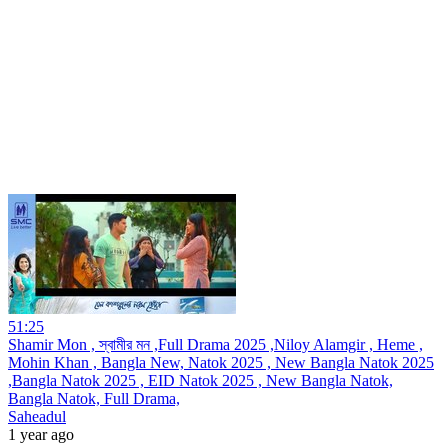
51:25
Shamir Mon , স্বামীর মন ,Full Drama 2025 ,Niloy Alamgir , Heme ,
Mohin Khan , Bangla New, Natok 2025 , New Bangla Natok 2025
,Bangla Natok 2025 , EID Natok 2025 , New Bangla Natok,
Bangla Natok, Full Drama,
Saheadul
1 year ago