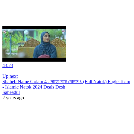
43:23
|
Up next
Shaheb Name Golam 4 - সাহেব নামে গোলাম ৪ (Full Natok) Eagle Team
- Islamic Natok 2024 Deals Desh
Saheadul
2 years ago