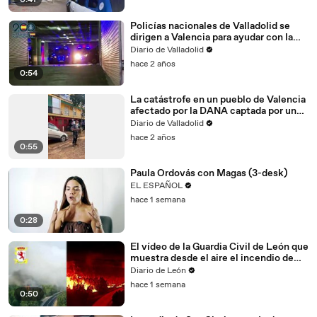
0:41
Policías nacionales de Valladolid se
dirigen a Valencia para ayudar con la
DANA
Diario de Valladolid
hace 2 años
0:54
La catástrofe en un pueblo de Valencia
afectado por la DANA captada por un
voluntario vallisoletano
Diario de Valladolid
hace 2 años
0:55
Paula Ordovás con Magas (3-desk)
EL ESPAÑOL
hace 1 semana
0:28
El vídeo de la Guardia Civil de León que
muestra desde el aire el incendio de
San Cipriano
Diario de León
hace 1 semana
0:50