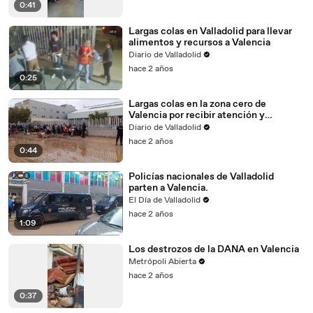
0:41
Largas colas en Valladolid para llevar
alimentos y recursos a Valencia
Diario de Valladolid
hace 2 años
0:25
Largas colas en la zona cero de
Valencia por recibir atención y
recursos
Diario de Valladolid
hace 2 años
0:44
Policías nacionales de Valladolid
parten a Valencia.
El Día de Valladolid
hace 2 años
1:09
Los destrozos de la DANA en Valencia
Metrópoli Abierta
hace 2 años
0:37