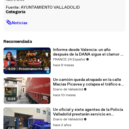
hace 2 años
Fuente: AYUNTAMIENTO VALLADOLID
Categoría
🗞
Noticias
Recomendada
Informe desde Valencia: un año
después de la DANA sigue el clamor de
justicia
FRANCE 24 Español
hace 9 meses
4:09
|
Próximamente
Un camión queda atrapado en la calle
Macías Picavea y colapsa el tráfico en
el centro de Valladolid
Diario de Valladolid
hace 10 meses
0:24
Un oficial y siete agentes de la Policía
Valladolid prestarán servicio en
Valencia por la DANA
Diario de Valladolid
hace 2 años