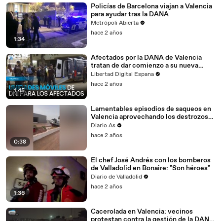
Policías de Barcelona viajan a Valencia
para ayudar tras la DANA
Metrópoli Abierta
hace 2 años
1:34
Afectados por la DANA de Valencia
tratan de dar comienzo a su nueva
normalidad
Libertad Digital Espana
hace 2 años
1:45
Lamentables episodios de saqueos en
Valencia aprovechando los destrozos
de la DANA
Diario As
hace 2 años
0:38
El chef José Andrés con los bomberos
de Valladolid en Bonaire: "Son héroes"
Diario de Valladolid
hace 2 años
1:36
Cacerolada en Valencia: vecinos
protestan contra la gestión de la DANA