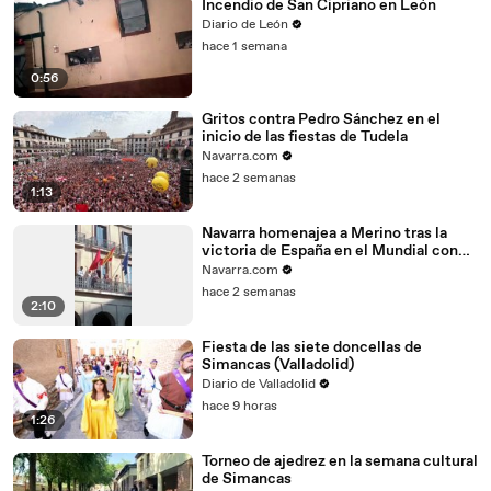
Incendio de San Cipriano en León
Diario de León
hace 1 semana
0:56
Gritos contra Pedro Sánchez en el
inicio de las fiestas de Tudela
Navarra.com
hace 2 semanas
1:13
Navarra homenajea a Merino tras la
victoria de España en el Mundial con
una multitud que ha gritado "Viva San
Navarra.com
Fermín"
hace 2 semanas
2:10
Fiesta de las siete doncellas de
Simancas (Valladolid)
Diario de Valladolid
hace 9 horas
1:26
Torneo de ajedrez en la semana cultural
de Simancas