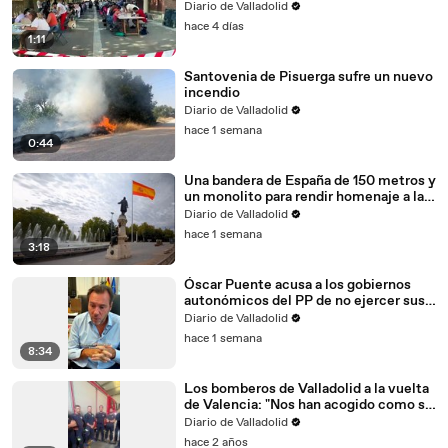
Diario de Valladolid
hace 4 días
1:11
Santovenia de Pisuerga sufre un nuevo
incendio
Diario de Valladolid
hace 1 semana
0:44
Una bandera de España de 150 metros y
un monolito para rendir homenaje a la
lucha contra el cáncer en Valladolid
Diario de Valladolid
hace 1 semana
3:18
Óscar Puente acusa a los gobiernos
autonómicos del PP de no ejercer sus
competencias contra los incendios
Diario de Valladolid
hace 1 semana
8:34
Los bomberos de Valladolid a la vuelta
de Valencia: "Nos han acogido como si
fuéramos de allí"
Diario de Valladolid
hace 2 años