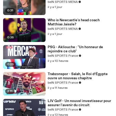
beIN SPORTS MENA
01:02
ويضعه في رقم 2
il y a 1 jour
0:31
01:04
ولكن في رقم 1
Who is Newcastle's head coach
01:05
يعود مرة أخرى
Matthias Jaissle?
beIN SPORTS MENA
01:06
كارل آنثوني تاونز
il y a 1 jour
0:35
01:07
يحكم على هذا التوقف
01:09
خلف رأسه
PSG - Akliouche : "Un honneur de
rejoindre ce club"
01:10
لتضع المحافظة
beIN SPORTS France
01:11
للنافذة
il y a 10 heures
0:25
01:12
فقط رائع
Trabzonspor - Salah, le Roi d’Égypte
01:13
دايم
ouvre un nouveau chapitre
beIN SPORTS France
01:14
إلى ميكال بريجز
il y a 11 heures
2:11
01:15
الذي يذهب
01:16
إلى المحافظة
LIV Golf - Un nouvel investisseur pour
assurer l'avenir du circuit
01:17
لتضع ذلك
beIN SPORTS France
il y a 13 heures
01:18
في رقم 1