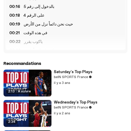
00:16
بالدخول إلى رقم 5
00:18
على الرقم 4
00:19
حيث نحن دائماً نزل من الأرض
00:21
في هذه الوقت
00:22
ياكوب يقرر
00:23
لا نحتاج إلى أقل بو
00:24
نحتاج إلى بو مو
Recommandations
00:25
في المنتخب
Saturday's Top Plays
00:26
ونزل من الأرض
beIN SPORTS France
il y a 3 ans
00:28
إلى الرقم 4
2:13
|
À suivre
00:29
يذهب جوناثن ماغبو
Wednesday's Top Plays
00:31
للأشياء
beIN SPORTS France
00:32
وهو في رقم 4
il y a 2 ans
00:34
إلى الرقم 3
2:34
00:35
ينزل من الأرض