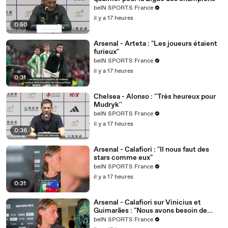
beIN SPORTS France
il y a 17 heures
0:50
Arsenal - Arteta : "Les joueurs étaient
furieux"
beIN SPORTS France
il y a 17 heures
0:31
Chelsea - Alonso : ''Très heureux pour
Mudryk''
beIN SPORTS France
il y a 17 heures
0:36
Arsenal - Calafiori : "Il nous faut des
stars comme eux"
beIN SPORTS France
il y a 17 heures
0:31
Arsenal - Calafiori sur Vinicius et
Guimarães : "Nous avons besoin de
joueurs comme eux"
beIN SPORTS France