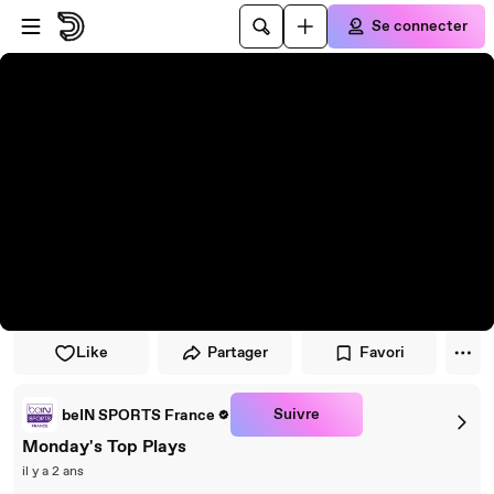
Passer au player
Passer au contenu principal
Se connecter
Like
Partager
Favori
Suivre
beIN SPORTS France
Monday's Top Plays
il y a 2 ans