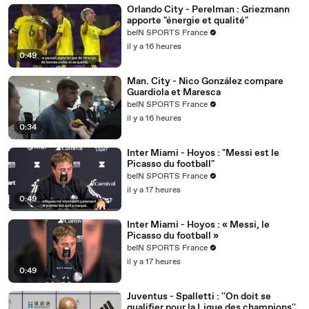
Orlando City - Perelman : Griezmann
apporte "énergie et qualité"
beIN SPORTS France
il y a 16 heures
0:49
Man. City - Nico González compare
Guardiola et Maresca
beIN SPORTS France
il y a 16 heures
0:34
Inter Miami - Hoyos : "Messi est le
Picasso du football"
beIN SPORTS France
il y a 17 heures
0:49
Inter Miami - Hoyos : « Messi, le
Picasso du football »
beIN SPORTS France
il y a 17 heures
0:49
Juventus - Spalletti : ''On doit se
qualifier pour la Ligue des champions''