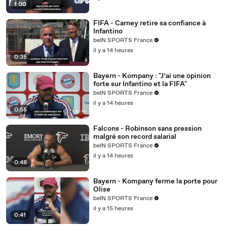
1:00
01:20
في رقم 1
FIFA - Carney retire sa confiance à
01:21
على ايمي دا كوم
Infantino
beIN SPORTS France
il y a 14 heures
0:35
Bayern - Kompany : "J’ai une opinion
forte sur Infantino et la FIFA"
beIN SPORTS France
il y a 14 heures
0:55
Falcons - Robinson sans pression
malgré son record salarial
beIN SPORTS France
il y a 14 heures
0:48
Bayern - Kompany ferme la porte pour
Olise
beIN SPORTS France
il y a 15 heures
0:41