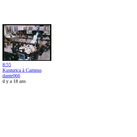
8:55
Kusturica à Campus
dante066
il y a 18 ans