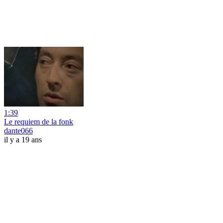
1:39
Le requiem de la fonk
dante066
il y a 19 ans