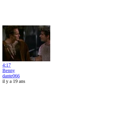
4:17
Benny
dante066
il y a 19 ans