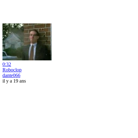
0:32
Roboclop
dante066
il y a 19 ans