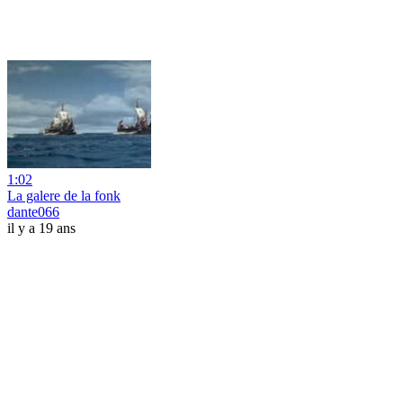
1:02
La galere de la fonk
dante066
il y a 19 ans