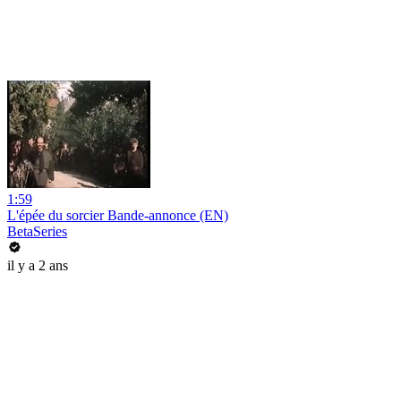
1:59
L'épée du sorcier Bande-annonce (EN)
BetaSeries
il y a 2 ans