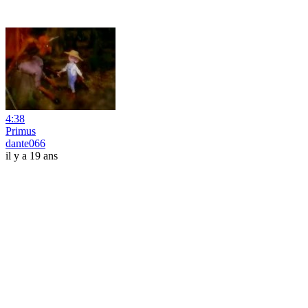
4:38
Primus
dante066
il y a 19 ans