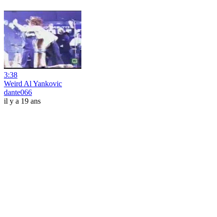
3:38
Weird Al Yankovic
dante066
il y a 19 ans