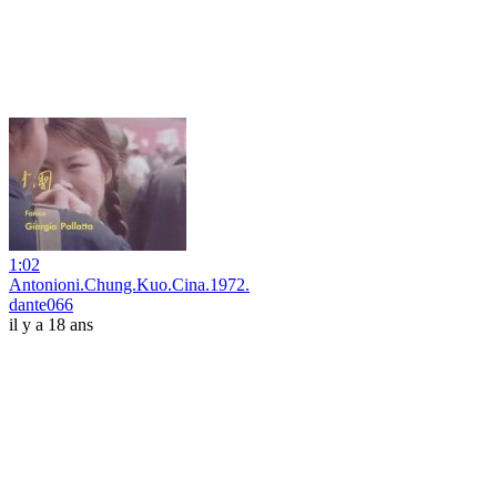
1:02
Antonioni.Chung.Kuo.Cina.1972.
dante066
il y a 18 ans