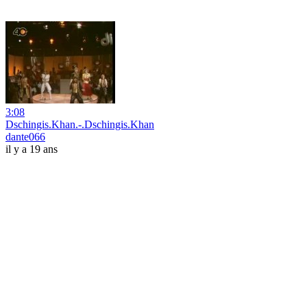
3:08
Dschingis.Khan.-.Dschingis.Khan
dante066
il y a 19 ans