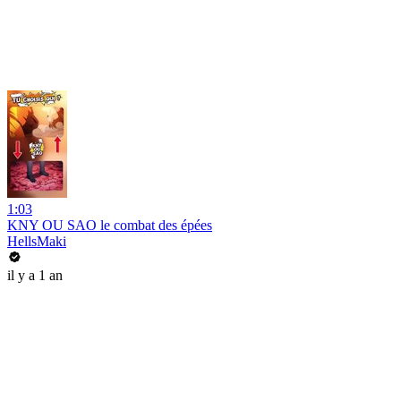
1:03
KNY OU SAO le combat des épées
HellsMaki
il y a 1 an