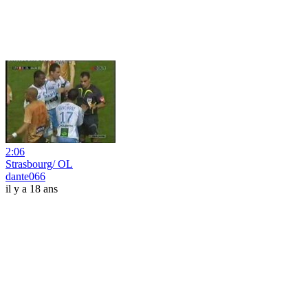
2:06
Strasbourg/ OL
dante066
il y a 18 ans