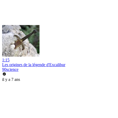
1:15
Les origines de la légende d'Excalibur
90science
il y a 7 ans