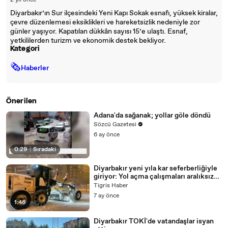
2 yıl önce
Diyarbakır’ın Sur ilçesindeki Yeni Kapı Sokak esnafı, yüksek kiralar,
çevre düzenlemesi eksiklikleri ve hareketsizlik nedeniyle zor
günler yaşıyor. Kapatılan dükkân sayısı 15’e ulaştı. Esnaf,
yetkililerden turizm ve ekonomik destek bekliyor.
Kategori
🗞
Haberler
Önerilen
Adana'da sağanak; yollar göle döndü
Sözcü Gazetesi
6 ay önce
0:29
|
Sıradaki
Diyarbakır yeni yıla kar seferberliğiyle
giriyor: Yol açma çalışmaları aralıksız
sürüyor
Tigris Haber
7 ay önce
1:46
Diyarbakır TOKİ'de vatandaşlar isyan