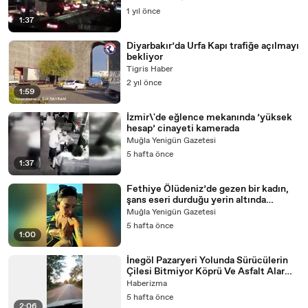
1 yıl önce
1:37
Diyarbakır’da Urfa Kapı trafiğe açılmayı
bekliyor
Tigris Haber
2 yıl önce
1:59
İzmir\'de eğlence mekanında ’yüksek
hesap’ cinayeti kamerada
Muğla Yenigün Gazetesi
5 hafta önce
1:37
Fethiye Ölüdeniz’de gezen bir kadın,
şans eseri durduğu yerin altında
yüzlerce Deniz Anası gördü…
Muğla Yenigün Gazetesi
5 hafta önce
1:00
İnegöl Pazaryeri Yolunda Sürücülerin
Çilesi Bitmiyor Köprü Ve Asfalt Alarm
Veriyor
Haberizma
5 hafta önce
2:06