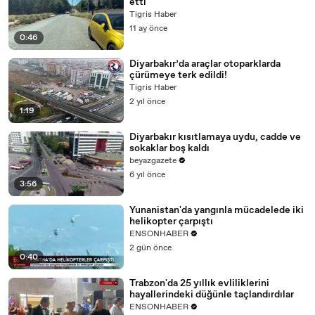
etti
Tigris Haber
11 ay önce
0:46
Diyarbakır’da araçlar otoparklarda
çürümeye terk edildi!
Tigris Haber
2 yıl önce
1:19
Diyarbakır kısıtlamaya uydu, cadde ve
sokaklar boş kaldı
beyazgazete
6 yıl önce
3:56
Yunanistan'da yangınla mücadelede iki
helikopter çarpıştı
ENSONHABER
2 gün önce
0:40
Trabzon'da 25 yıllık evliliklerini
hayallerindeki düğünle taçlandırdılar
ENSONHABER