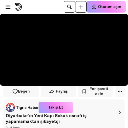
Oynatıcıya atla
Ana içeriğe atla
Oturum açın
Yer işareti
Beğen
Paylaş
ekle
Takip Et
Tigris Haber
Diyarbakır’ın Yeni Kapı Sokak esnafı iş
yapamamaktan şikâyetçi