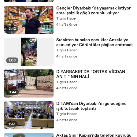
Gençler Diyarbakır'da yaşamak istiyor
ama işsizlik göçü zorunlu kılıyor
Tigris Haber
4 hafta önce
3:42
Sıcaktan bunalan çocuklar Anzele'ye
akın ediyor Görüntüler plajları aratmadı
Tigris Haber
4 hafta önce
1:06
DİYARBAKIR’DA “ORTAK VİCDAN
ANITI” NIN HALİ
Tigris Haber
4 hafta önce
0:44
DİTAM'dan Diyarbakır'ın geleceğine
ışık tutacak toplantı
Tigris Haber
4 hafta önce
1:33
Aktaş Sınır Kapısı'nda telefon kuyruğu