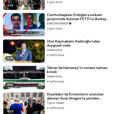
2 gün önce
3:33
Cumhurbaşkanı Erdoğan'a suikast
girişiminde bulunan FETÖ'cü Burkay
Karatepe yakalandı
ENSONHABER
3 gün önce
0:56
Ulus Kaymakamı Kadiroğlu’ndan
duygusal veda
Haberizma
2 hafta önce
3:14
Tahran’da Hamaney’in cenaze namazı
kılındı
Haberizma
4 hafta önce
8:56
Diyarbakır'da Ermenilerin unutulan
dansları Surp Giragos'ta yeniden
yaşatıldı
Tigris Haber
2 hafta önce
4:02