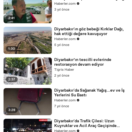
Haberler.com
3 yıl önce
2:41
Diyarbakır'ın göz bebeği Kırklar Dağı,
hak ettiği değere kavuşuyor
Haberler.com
5 yıl önce
1:30
Diyarbakır’ın tescilli evlerinde
restorasyon devam ediyor
Tigris Haber
2 yıl önce
2:37
Diyarbakır'da Sağanak Yağış...ev ve İş
Yerlerini Su Bastı
Haberler.com
7 yıl önce
3:28
Diyarbakır'da Trafik Çilesi: Uzun
Kuyruklar ve Acil Araç Geçişinde
Zorluk
Haberler.com