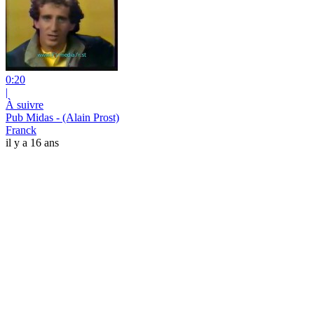
0:20
|
À suivre
Pub Midas - (Alain Prost)
Franck
il y a 16 ans