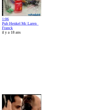
1:06
Pub Henkel Mc Laren_
Franck
il y a 18 ans