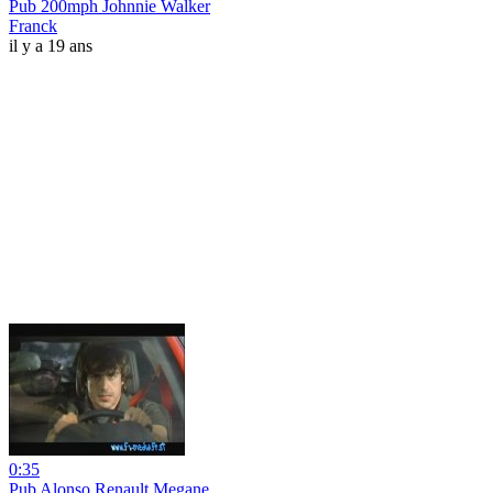
Pub 200mph Johnnie Walker
Franck
il y a 19 ans
0:35
Pub Alonso Renault Megane