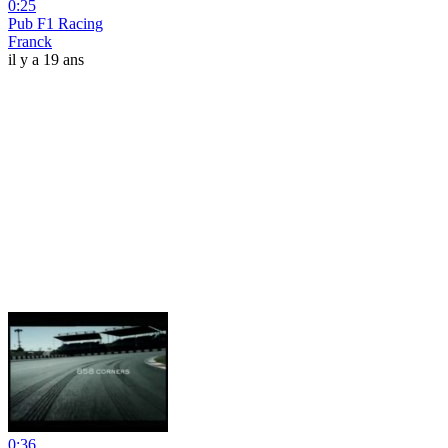
0:25
Pub F1 Racing
Franck
il y a 19 ans
0:36