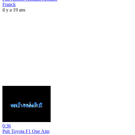
Franck
il y a 19 ans
0:36
Pub Toyota F1 One Aim