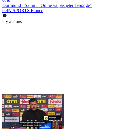
0:48
Dortmund - Sahin : "On ne va pas jeter l'éponge"
beIN SPORTS France
il y a 2 ans