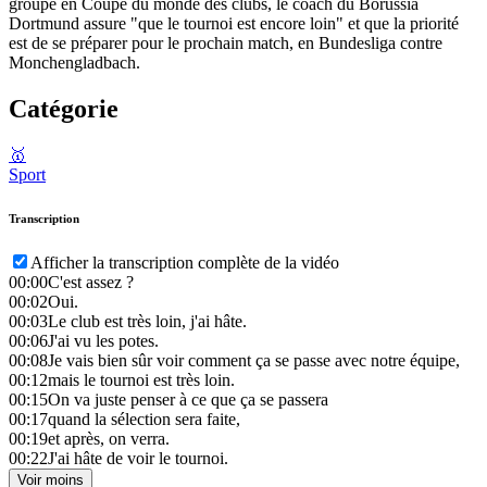
groupe en Coupe du monde des clubs, le coach du Borussia
Dortmund assure "que le tournoi est encore loin" et que la priorité
est de se préparer pour le prochain match, en Bundesliga contre
Monchengladbach.
Catégorie
🥇
Sport
Transcription
Afficher la transcription complète de la vidéo
00:00
C'est assez ?
00:02
Oui.
00:03
Le club est très loin, j'ai hâte.
00:06
J'ai vu les potes.
00:08
Je vais bien sûr voir comment ça se passe avec notre équipe,
00:12
mais le tournoi est très loin.
00:15
On va juste penser à ce que ça se passera
00:17
quand la sélection sera faite,
00:19
et après, on verra.
00:22
J'ai hâte de voir le tournoi.
Voir moins