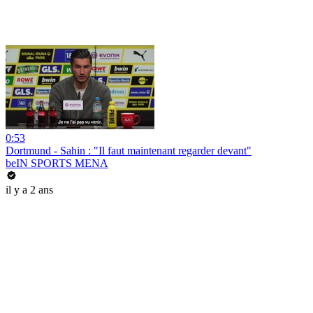
0:53
Dortmund - Sahin : "Il faut maintenant regarder devant"
beIN SPORTS MENA
il y a 2 ans