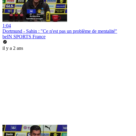
1:04
Dortmund - Sahin : "Ce n'est pas un problème de mentalité"
beIN SPORTS France
il y a 2 ans