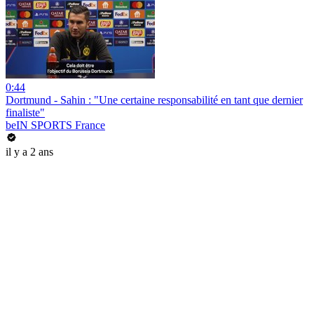
0:44
Dortmund - Sahin : "Une certaine responsabilité en tant que dernier
finaliste"
beIN SPORTS France
il y a 2 ans