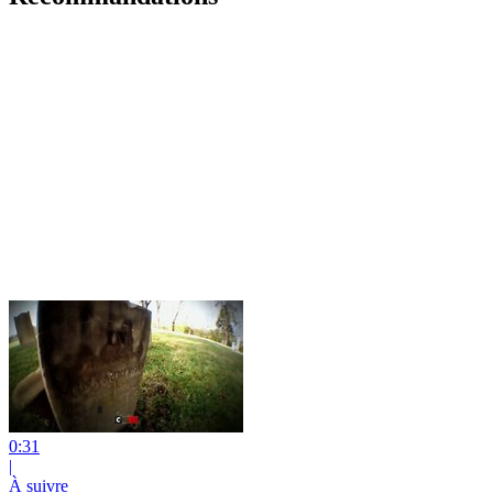
0:31
|
À suivre