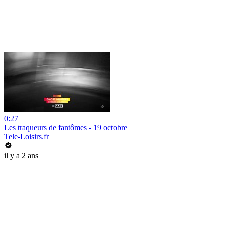
0:27
Les traqueurs de fantômes - 19 octobre
Tele-Loisirs.fr
il y a 2 ans