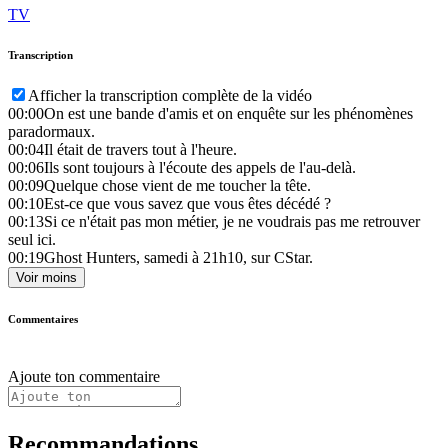
TV
Transcription
Afficher la transcription complète de la vidéo
00:00
On est une bande d'amis et on enquête sur les phénomènes
paradormaux.
00:04
Il était de travers tout à l'heure.
00:06
Ils sont toujours à l'écoute des appels de l'au-delà.
00:09
Quelque chose vient de me toucher la tête.
00:10
Est-ce que vous savez que vous êtes décédé ?
00:13
Si ce n'était pas mon métier, je ne voudrais pas me retrouver
seul ici.
00:19
Ghost Hunters, samedi à 21h10, sur CStar.
Voir moins
Commentaires
Ajoute ton commentaire
Recommandations