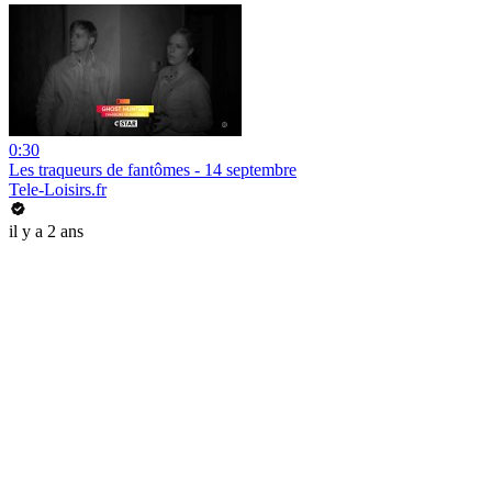
0:30
Les traqueurs de fantômes - 14 septembre
Tele-Loisirs.fr
il y a 2 ans