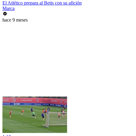
El Atlético prepara al Betis con su afición
Marca
hace 9 meses