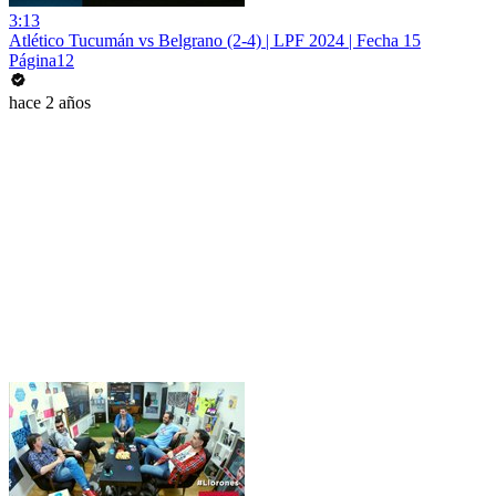
3:13
Atlético Tucumán vs Belgrano (2-4) | LPF 2024 | Fecha 15
Página12
hace 2 años