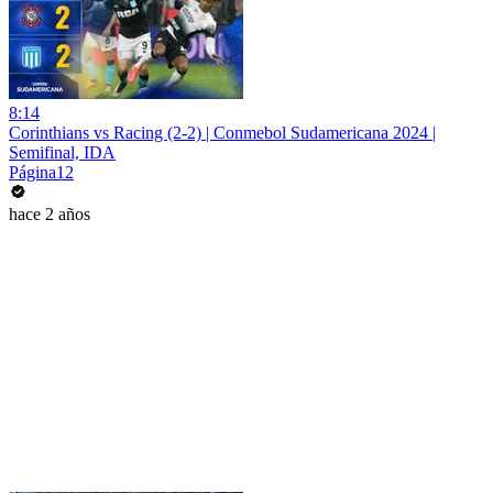
8:14
Corinthians vs Racing (2-2) | Conmebol Sudamericana 2024 |
Semifinal, IDA
Página12
hace 2 años