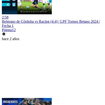
2:58
Belgrano de Córdoba vs Racing (4-4) | LPF Torneo Betano 2024 |
Fecha 1
Página12
hace 2 años