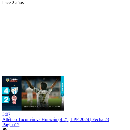
hace 2 años
3:07
Atlético Tucumán vs Huracán (4-2) | LPF 2024 | Fecha 23
Página12