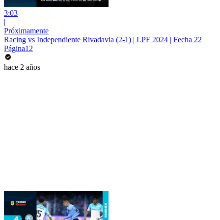
3:03
|
Próximamente
Racing vs Independiente Rivadavia (2-1) | LPF 2024 | Fecha 22
Página12
hace 2 años