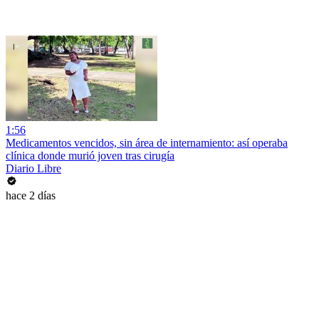
1:56
Medicamentos vencidos, sin área de internamiento: así operaba
clínica donde murió joven tras cirugía
Diario Libre
hace 2 días