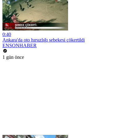
0:40
Ankara'da oto hırsızlığı şebekesi çökertildi
ENSONHABER
1 gün önce