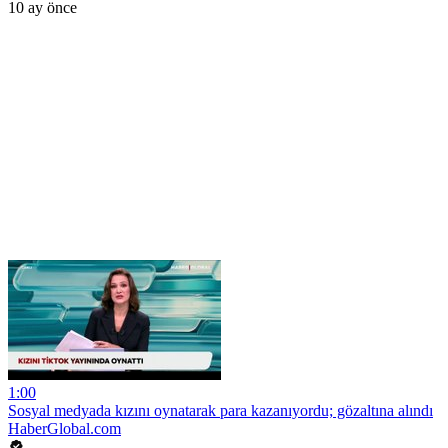
10 ay önce
1:00
Sosyal medyada kızını oynatarak para kazanıyordu; gözaltına alındı
HaberGlobal.com