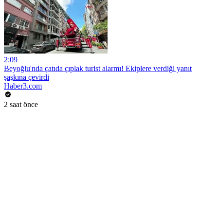
2:09
Beyoğlu'nda çatıda çıplak turist alarmı! Ekiplere verdiği yanıt
şaşkına çevirdi
Haber3.com
2 saat önce