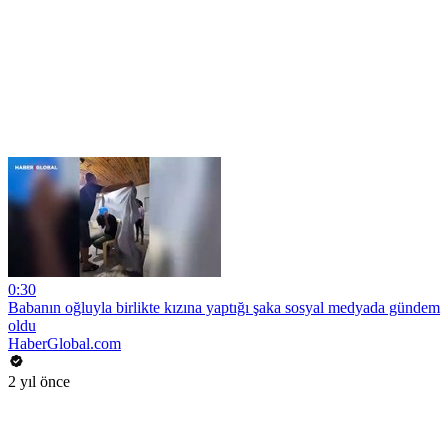
0:30
Babanın oğluyla birlikte kızına yaptığı şaka sosyal medyada gündem
oldu
HaberGlobal.com
2 yıl önce