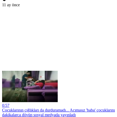
11 ay önce
0:57
Çocuklarının çığlıkları da durduramadı... Acımasız 'baba' çocuklarını
dakikalarca dövüp sosyal medyada yayınladı