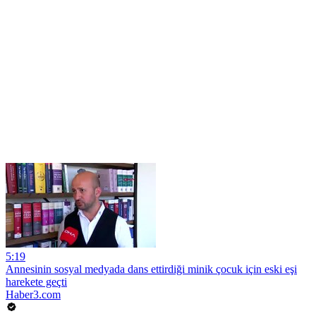
5:19
Annesinin sosyal medyada dans ettirdiği minik çocuk için eski eşi
harekete geçti
Haber3.com