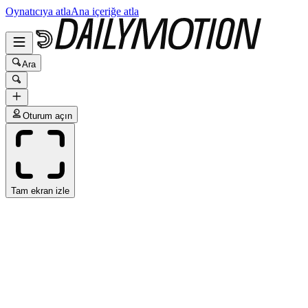
Oynatıcıya atla
Ana içeriğe atla
Ara
Oturum açın
Tam ekran izle