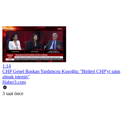
1:14
CHP Genel Başkan Yardımcısı Kuşoğlu: ''Birileri CHP'yi satın
almak istemiş''
Haber3.com
3 saat önce