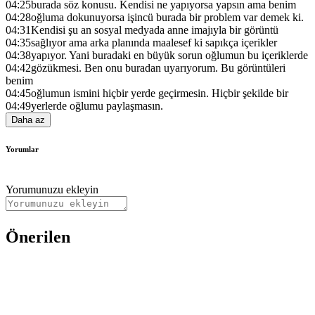
04:25
burada söz konusu. Kendisi ne yapıyorsa yapsın ama benim
04:28
oğluma dokunuyorsa işincü burada bir problem var demek ki.
04:31
Kendisi şu an sosyal medyada anne imajıyla bir görüntü
04:35
sağlıyor ama arka planında maalesef ki sapıkça içerikler
04:38
yapıyor. Yani buradaki en büyük sorun oğlumun bu içeriklerde
04:42
gözükmesi. Ben onu buradan uyarıyorum. Bu görüntüleri
benim
04:45
oğlumun ismini hiçbir yerde geçirmesin. Hiçbir şekilde bir
04:49
yerlerde oğlumu paylaşmasın.
Daha az
Yorumlar
Yorumunuzu ekleyin
Önerilen