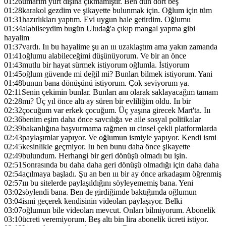
01:26
umarım yurt dışına çıkmamıştır. Ben dün dört beş
01:28
karakol gezdim ve şikayette bulunmak için. Oğlum için tüm
01:31
hazırlıkları yaptım. Evi uygun hale getirdim. Oğlumu
01:34
alabilseydim bugün Uludağ'a çıkıp mangal yapma gibi
hayalim
01:37
vardı. Iıı bu hayalime şu an ııı uzaklaştım ama yakın zamanda
01:41
oğlumu alabileceğimi düşünüyorum. Ve bir an önce
01:43
mutlu bir hayat sürmek istiyorum oğlumla. İstiyorum
01:45
oğlum güvende mi değil mi? Bunları bilmek istiyorum. Yani
01:48
bunun bana dönüşünü istiyorum. Çok seviyorum ya.
02:11
Senin çekimin bunlar. Bunları anı olarak saklayacağım tamam
02:28
mı? Üç yıl önce altı ay süren bir evliliğim oldu. Iıı bir
02:32
çocuğum var erkek çocuğum. Üç yaşına girecek Mart'ta. Iıı
02:36
benim eşim daha önce savcılığa ve aile sosyal politikalar
02:39
bakanlığına başvurmama rağmen ııı cinsel çekli platformlarda
02:43
paylaşımlar yapıyor. Ve oğlumun ismiyle yapıyor. Kendi ismi
02:45
kesinlikle geçmiyor. Iıı ben bunu daha önce şikayette
02:49
bulundum. Herhangi bir geri dönüşü olmadı bu işin.
02:51
Sonrasında bu daha daha geri dönüşü olmadığı için daha daha
02:54
açılmaya başladı. Şu an ben ııı bir ay önce arkadaşım öğrenmiş
02:57
ııı bu sitelerde paylaşıldığını söyleyememiş bana. Yeni
03:02
söylendi bana. Ben de girdiğimde baktığımda oğlumun
03:04
ismi geçerek kendisinin videoları paylaşıyor. Belki
03:07
oğlumun bile videoları mevcut. Onları bilmiyorum. Abonelik
03:10
ücreti veremiyorum. Beş altı bin lira abonelik ücreti istiyor.