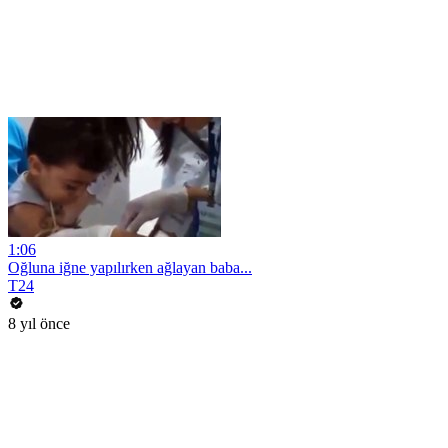
1:06
Oğluna iğne yapılırken ağlayan baba...
T24
8 yıl önce