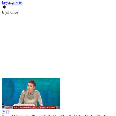
beyazgazete
6 yıl önce
2:12