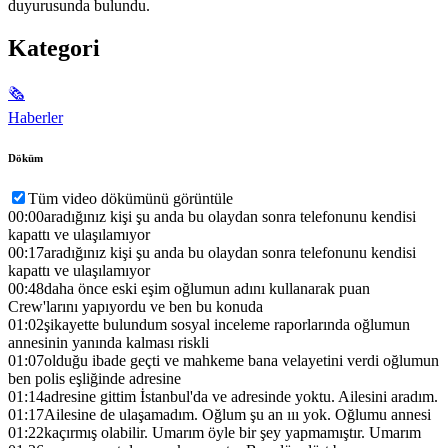
duyurusunda bulundu.
Kategori
🗞
Haberler
Döküm
Tüm video dökümünü görüntüle
00:00
aradığınız kişi şu anda bu olaydan sonra telefonunu kendisi
kapattı ve ulaşılamıyor
00:17
aradığınız kişi şu anda bu olaydan sonra telefonunu kendisi
kapattı ve ulaşılamıyor
00:48
daha önce eski eşim oğlumun adını kullanarak puan
Crew'larını yapıyordu ve ben bu konuda
01:02
şikayette bulundum sosyal inceleme raporlarında oğlumun
annesinin yanında kalması riskli
01:07
olduğu ibade geçti ve mahkeme bana velayetini verdi oğlumun
ben polis eşliğinde adresine
01:14
adresine gittim İstanbul'da ve adresinde yoktu. Ailesini aradım.
01:17
Ailesine de ulaşamadım. Oğlum şu an ııı yok. Oğlumu annesi
01:22
kaçırmış olabilir. Umarım öyle bir şey yapmamıştır. Umarım