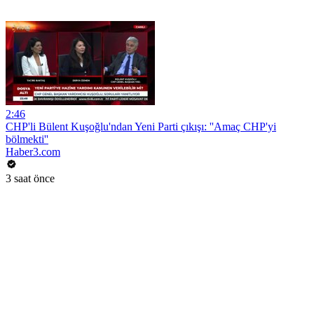
2:46
CHP'li Bülent Kuşoğlu'ndan Yeni Parti çıkışı: ''Amaç CHP'yi
bölmekti''
Haber3.com
3 saat önce