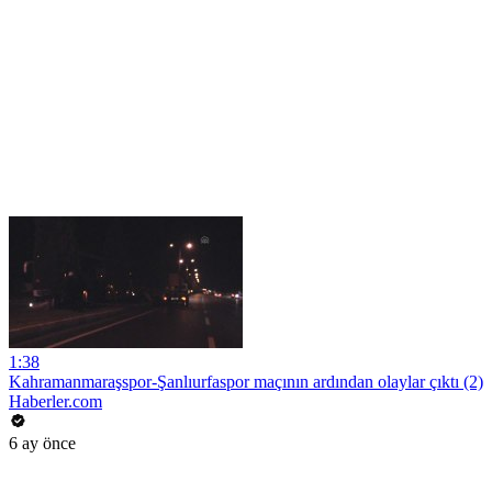
1:38
Kahramanmaraşspor-Şanlıurfaspor maçının ardından olaylar çıktı (2)
Haberler.com
6 ay önce