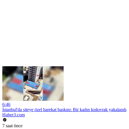
6:46
İstanbul'da siteye özel harekat baskını: Bir kadın kıskıvrak yakalandı
Haber3.com
7 saat önce