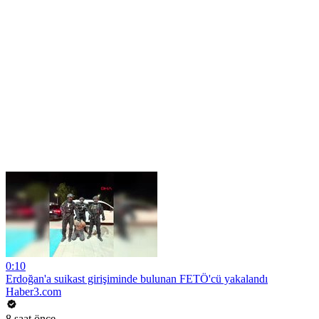
0:10
Erdoğan'a suikast girişiminde bulunan FETÖ'cü yakalandı
Haber3.com
8 saat önce