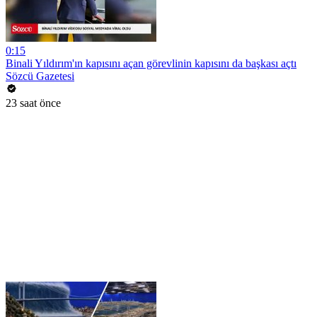
0:15
Binali Yıldırım'ın kapısını açan görevlinin kapısını da başkası açtı
Sözcü Gazetesi
23 saat önce