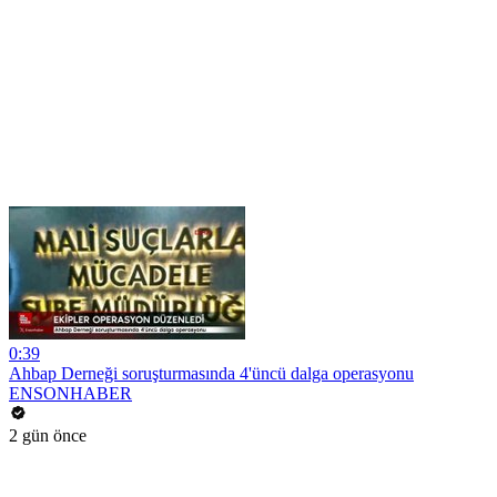
0:39
Ahbap Derneği soruşturmasında 4'üncü dalga operasyonu
ENSONHABER
2 gün önce