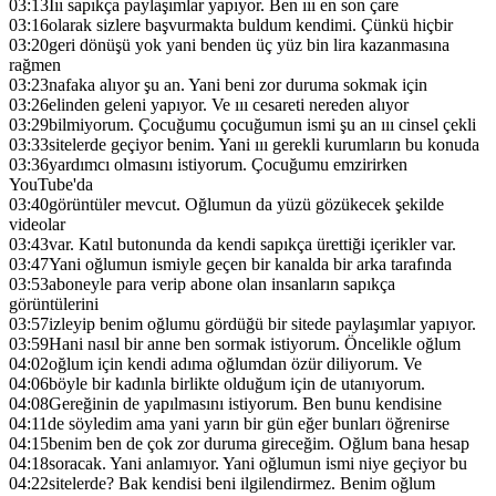
03:13
Iıı sapıkça paylaşımlar yapıyor. Ben ııı en son çare
03:16
olarak sizlere başvurmakta buldum kendimi. Çünkü hiçbir
03:20
geri dönüşü yok yani benden üç yüz bin lira kazanmasına
rağmen
03:23
nafaka alıyor şu an. Yani beni zor duruma sokmak için
03:26
elinden geleni yapıyor. Ve ııı cesareti nereden alıyor
03:29
bilmiyorum. Çocuğumu çocuğumun ismi şu an ııı cinsel çekli
03:33
sitelerde geçiyor benim. Yani ııı gerekli kurumların bu konuda
03:36
yardımcı olmasını istiyorum. Çocuğumu emzirirken
YouTube'da
03:40
görüntüler mevcut. Oğlumun da yüzü gözükecek şekilde
videolar
03:43
var. Katıl butonunda da kendi sapıkça ürettiği içerikler var.
03:47
Yani oğlumun ismiyle geçen bir kanalda bir arka tarafında
03:53
aboneyle para verip abone olan insanların sapıkça
görüntülerini
03:57
izleyip benim oğlumu gördüğü bir sitede paylaşımlar yapıyor.
03:59
Hani nasıl bir anne ben sormak istiyorum. Öncelikle oğlum
04:02
oğlum için kendi adıma oğlumdan özür diliyorum. Ve
04:06
böyle bir kadınla birlikte olduğum için de utanıyorum.
04:08
Gereğinin de yapılmasını istiyorum. Ben bunu kendisine
04:11
de söyledim ama yani yarın bir gün eğer bunları öğrenirse
04:15
benim ben de çok zor duruma gireceğim. Oğlum bana hesap
04:18
soracak. Yani anlamıyor. Yani oğlumun ismi niye geçiyor bu
04:22
sitelerde? Bak kendisi beni ilgilendirmez. Benim oğlum