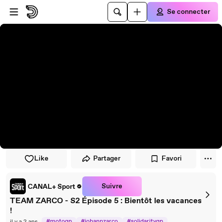
Passer au player
Passer au contenu principal
Se connecter
Like
Partager
Favori
Suivre
CANAL+ Sport
TEAM ZARCO - S2 Épisode 5 : Bientôt les vacances
!
#motogp
#johannzarco
#solidaritygp