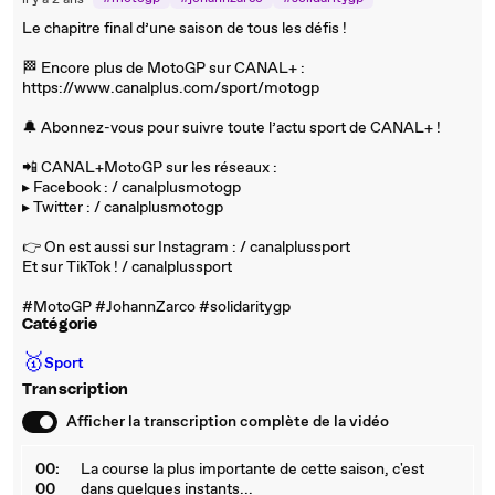
il y a 2 ans
Le chapitre final d’une saison de tous les défis !
🏁 Encore plus de MotoGP sur CANAL+ :
https://www.canalplus.com/sport/motogp
🔔 Abonnez-vous pour suivre toute l’actu sport de CANAL+ !
📲 CANAL+MotoGP sur les réseaux :
▸ Facebook : / canalplusmotogp
▸ Twitter : / canalplusmotogp
👉 On est aussi sur Instagram : / canalplussport
Et sur TikTok ! / canalplussport
#MotoGP #JohannZarco #solidaritygp
Catégorie
🥇
Sport
Transcription
Afficher la transcription complète de la vidéo
00:
La course la plus importante de cette saison, c'est
00
dans quelques instants...