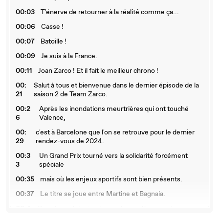
00:03
T'énerve de retourner à la réalité comme ça...
00:06
Casse !
00:07
Batoille !
00:09
Je suis à la France.
00:11
Joan Zarco ! Et il fait le meilleur chrono !
00:
Salut à tous et bienvenue dans le dernier épisode de la
21
saison 2 de Team Zarco.
00:2
Après les inondations meurtrières qui ont touché
6
Valence,
00:
c'est à Barcelone que l'on se retrouve pour le dernier
29
rendez-vous de 2024.
00:3
Un Grand Prix tourné vers la solidarité forcément
3
spéciale
00:35
mais où les enjeux sportifs sont bien présents.
00:37
Le titre se joue entre Martine et Bagnaia.
00:4
Pour Joan, il s'agira de conclure cette première saison
0
avec Honda.