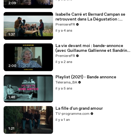
2:09
Isabelle Carré et Bernard Campan se
retrouvent dans La Dégustation :
bande-annonce (vf)
PremiereFR
il y a 4 ans
1:37
La vie devant moi : bande-annonce
(avec Guillaume Gallienne et Sandrine
Bonnaire)
PremiereFR
il y a 2 ans
2:00
Playlist (2021) - Bande annonce
Telerama_BA
il y a 5 ans
1:46
La fille d'un grand amour
TV-programme.com
il y a 1 an
1:21