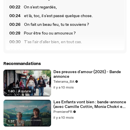
00:22
On s'est regardés,
00:24
et là, toc, il s'est passé quelque chose.
00:26
On fait un beau feu, tu te souviens ?
00:28
Pour être fou ou amoureux ?
00:30
T'as l'air d'aller bien, en tout cas.
00:32
Vive ! C'est pas moi qui allais mal.
00:34
L'amour, qui n'ose pas dire son nom,
Recommandations
00:36
est aussi fort qu'un autre.
Des preuves d'amour (2025) - Bande
annonce
00:40
Et tu veux qu'on se remarie ?
Telerama_BA
00:44
Pardon ?
il y a 10 mois
1:40
|
À suivre
00:4
Non, non, te défile pas, c'est peut-être une bonne
5
idée.
Les Enfants vont bien : bande-annonce
(avec Camille Cottin, Monia Chokri et
00:4
Les mariages d'amour, on a déjà donné, c'est une
Juliette Armanet)
PremiereFR
7
connerie.
il y a 10 mois
1:37
00:49
Un mariage arrangé, c'est super.