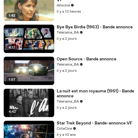
VF
Allociné
il y a 13 heures
1:42
Bye Bye Birdie (1963) - Bande annonce
Telerama_BA
il y a 2 jours
4:17
Open Source - Bande annonce
Telerama_BA
il y a 2 jours
1:57
La nuit est mon royaume (1951) - Bande
annonce
Telerama_BA
il y a 2 jours
4:42
Star Trek Beyond - Bande-annonce VF
CoteCine
il y a 10 ans