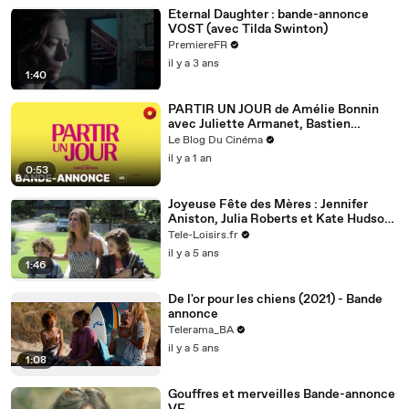
Eternal Daughter : bande-annonce
VOST (avec Tilda Swinton)
PremiereFR
il y a 3 ans
1:40
PARTIR UN JOUR de Amélie Bonnin
avec Juliette Armanet, Bastien
Bouillon, François Rollin : bande-
Le Blog Du Cinéma
annonce [HD] | 14 mai 2025 en salle
il y a 1 an
0:53
Joyeuse Fête des Mères : Jennifer
Aniston, Julia Roberts et Kate Hudson
fêtent les mamans dans la bande-
Tele-Loisirs.fr
annonce (VOST)
il y a 5 ans
1:46
De l'or pour les chiens (2021) - Bande
annonce
Telerama_BA
il y a 5 ans
1:08
Gouffres et merveilles Bande-annonce