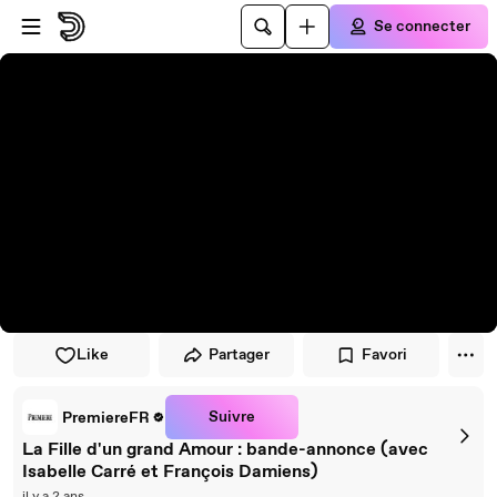
Passer au player
Passer au contenu principal
Se connecter
Like
Partager
Favori
Suivre
PremiereFR
La Fille d'un grand Amour : bande-annonce (avec
Isabelle Carré et François Damiens)