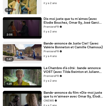
il y a 2 ans
1:21
Dis moi juste que tu m'aimes (avec
Elodie Bouchez, Omar Sy, José Garcia)
: bande-annonce
PremiereFR
il y a 2 ans
2:05
Bande-annonce de Juste Ciel ! (avec
Valérie Bonneton et Camille Chamoux)
PremiereFR
il y a 4 ans
1:47
La Chambre d'à côté : bande-annonce
VOST (avec Tilda Swinton et Julianne
Moore)
PremiereFR
il y a 2 ans
1:28
Bande-annonce du film «Dis-moi juste
que tu m’aimes» avec Omar Sy, Elodie
Bouchez, Vanessa Paradis, et José
CNEWS
Garcia
il y a 2 ans