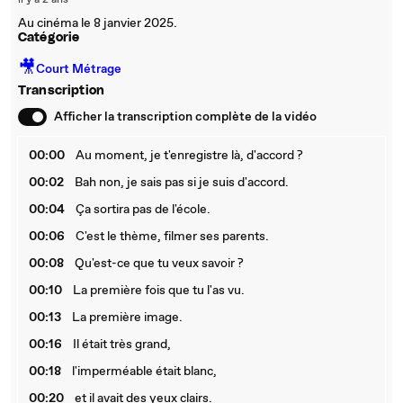
il y a 2 ans
Au cinéma le 8 janvier 2025.
Catégorie
🎥
Court Métrage
Transcription
Afficher la transcription complète de la vidéo
00:00
Au moment, je t'enregistre là, d'accord ?
00:02
Bah non, je sais pas si je suis d'accord.
00:04
Ça sortira pas de l'école.
00:06
C'est le thème, filmer ses parents.
00:08
Qu'est-ce que tu veux savoir ?
00:10
La première fois que tu l'as vu.
00:13
La première image.
00:16
Il était très grand,
00:18
l'imperméable était blanc,
00:20
et il avait des yeux clairs.