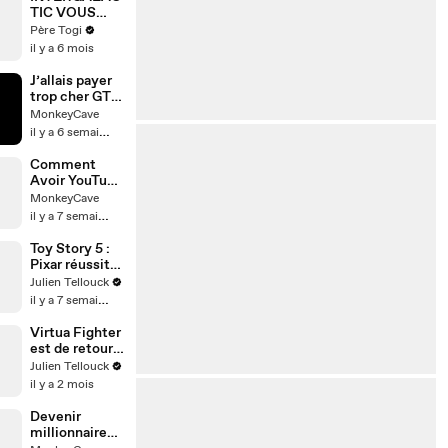
TIC VOUS
VOULEZ
Père Togi
QUOI
il y a 6 mois
J’allais payer
trop cher GTA
6…
MonkeyCave
il y a 6 semaines
Comment
Avoir YouTube
sur Nintendo
MonkeyCave
Switch 2
il y a 7 semaines
(After Patch)
Toy Story 5 :
Pixar réussit-
il son grand
Julien Tellouck
retour ?
il y a 7 semaines
Virtua Fighter
est de retour…
et ça peut
Julien Tellouck
faire très mal
il y a 2 mois
à Tekken 😱
Devenir
millionnaire