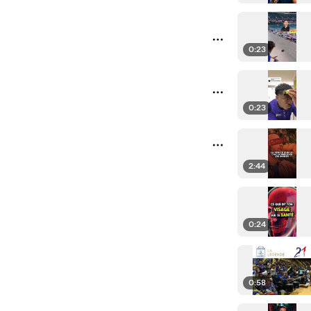
0:23
0:23
2:44
0:24
0:58