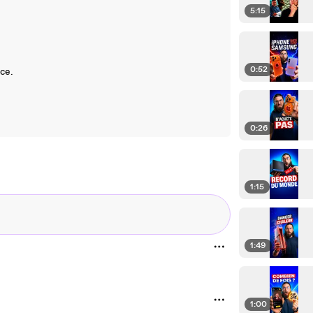
5:15
0:52
nce.
0:26
1:15
1:49
1:00