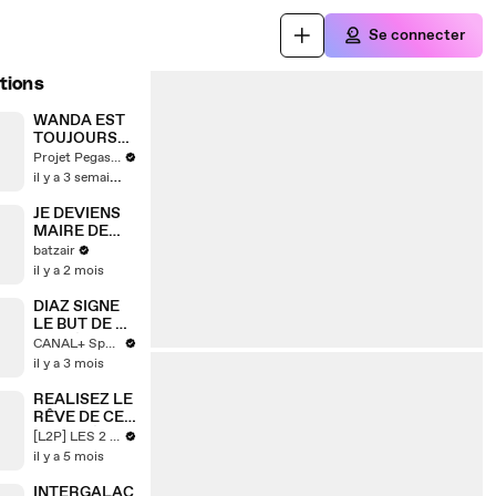
Se connecter
tions
WANDA EST
TOUJOURS
VIVANTE
Projet Pegasus
il y a 3 semaines
JE DEVIENS
MAIRE DE
CETTE VILLE
batzair
😱
il y a 2 mois
DIAZ SIGNE
LE BUT DE LA
SOIRÉE 🔥
CANAL+ Sport
il y a 3 mois
REALISEZ LE
RÊVE DE CET
ABONNÉ
[L2P] LES 2 PHILANTHROPES
il y a 5 mois
INTERGALAC