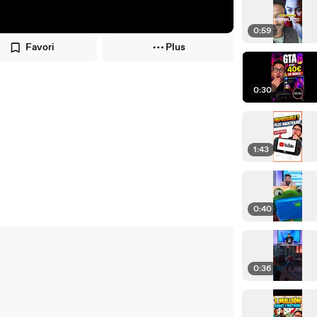
0:59
Favori
Plus
0:30
1:43
0:40
0:36