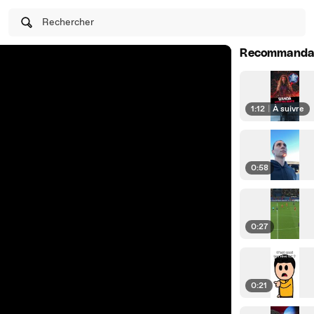
Rechercher
Recommanda
1:12
|
À suivre
0:58
0:27
0:21