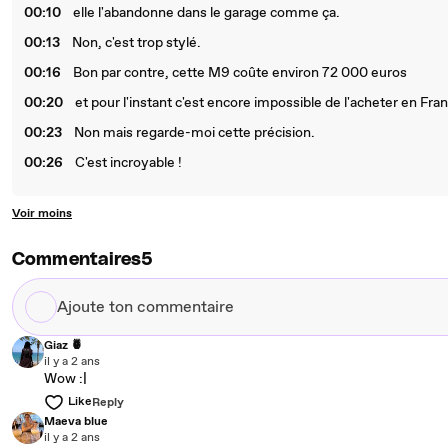
00:10
elle l'abandonne dans le garage comme ça.
00:13
Non, c'est trop stylé.
00:16
Bon par contre, cette M9 coûte environ 72 000 euros
00:20
et pour l'instant c'est encore impossible de l'acheter en Fra
00:23
Non mais regarde-moi cette précision.
00:26
C'est incroyable !
Voir moins
Commentaires
5
Ajoute
ton
Giaz 🍍
commentaire
il y a 2 ans
Wow :|
Like
Reply
Maeva blue
il y a 2 ans