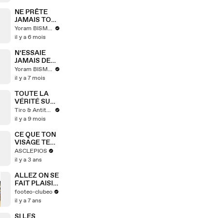
UNE PHOTO ?
📸 Test
NE PRÊTE
nouveauté
JAMAIS TON
iPhone iOS 27
TEL À CE
Yoram BISMUTH
!
GOSSE 😅
il y a 6 mois
N’ESSAIE
JAMAIS DE
TE COIFFER
Yoram BISMUTH
SEUL 😢
il y a 7 mois
TOUTE LA
VÉRITÉ SUR
LE CIAO
Tiro & Antituis 🎮
KOMBUCHA
il y a 9 mois
DE SQUEEZIE
CE QUE TON
VISAGE TE
DIT SUR TA
ASCLEPIOS
SANTÉ
il y a 3 ans
ALLEZ ON SE
FAIT PLAISIR
ENCORE UNE
footeo-clubeo
FOIS
il y a 7 ans
SI LES