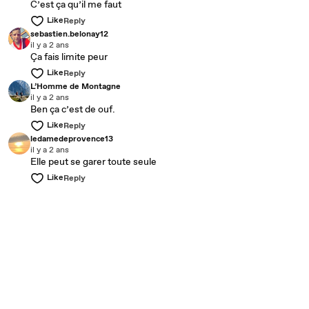
C’est ça qu’il me faut
Like
Reply
sebastien.belonay12
il y a 2 ans
Ça fais limite peur
Like
Reply
L’Homme de Montagne
il y a 2 ans
Ben ça c’est de ouf.
Like
Reply
ledamedeprovence13
il y a 2 ans
Elle peut se garer toute seule
Like
Reply