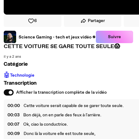
6
Partager
Suivre
Science Gaming - tech et jeux vidéo
CETTE VOITURE SE GARE TOUTE SEULE😱
il y a 2 ans
Catégorie
🤖
Technologie
Transcription
Afficher la transcription complète de la vidéo
00:00
Cette voiture serait capable de se garer toute seule.
00:03
Bon déjà, on en parle des feux à l'arrière.
00:07
Ok, ciao la conductrice.
00:09
Donc là la voiture elle est toute seule,