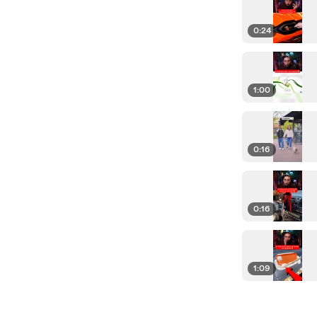
0:24
1:00
0:16
0:16
1:09