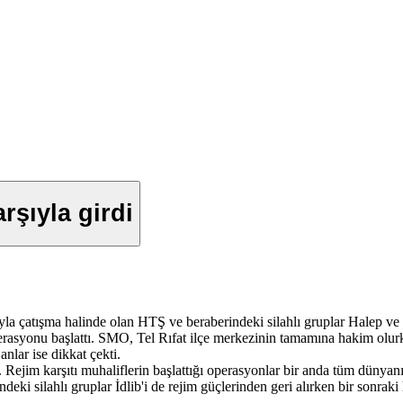
rşıyla girdi
yla çatışma halinde olan HTŞ ve beraberindeki silahlı gruplar Halep ve 
onu başlattı. SMO, Tel Rıfat ilçe merkezinin tamamına hakim olurken,
nlar ise dikkat çekti.
ti. Rejim karşıtı muhaliflerin başlattığı operasyonlar bir anda tüm dünya
eki silahlı gruplar İdlib'i de rejim güçlerinden geri alırken bir sonraki