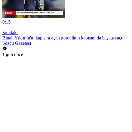
0:15
|
Sıradaki
Binali Yıldırım'ın kapısını açan görevlinin kapısını da başkası açtı
Sözcü Gazetesi
1 gün önce