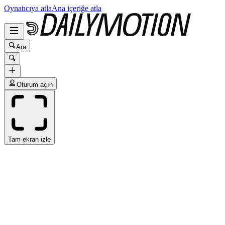
Oynatıcıya atla
Ana içeriğe atla
Ara
Oturum açın
Tam ekran izle