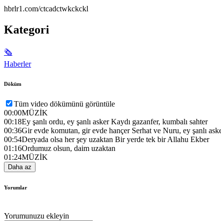
hbrlr1.com/ctcadctwkckckl
Kategori
🗞
Haberler
Döküm
Tüm video dökümünü görüntüle
00:00
MÜZİK
00:18
Ey şanlı ordu, ey şanlı asker Kaydı gazanfer, kumbalı sahter
00:36
Gir evde komutan, gir evde hançer Serhat ve Nuru, ey şanlı ask
00:54
Deryada olsa her şey uzaktan Bir yerde tek bir Allahu Ekber
01:16
Ordumuz olsun, daim uzaktan
01:24
MÜZİK
Daha az
Yorumlar
Yorumunuzu ekleyin