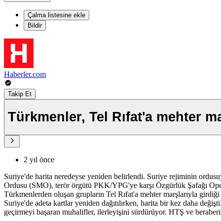
Çalma listesine ekle
Bildir
Haberler.com
Takip Et
Türkmenler, Tel Rıfat'a mehter ma
2 yıl önce
Suriye'de harita neredeyse yeniden belirlendi. Suriye rejiminin ordusu
Ordusu (SMO), terör örgütü PKK/YPG'ye karşı Özgürlük Şafağı Operasy
Türkmenlerden oluşan grupların Tel Rıfat'a mehter marşlarıyla girdiği a
Suriye'de adeta kartlar yeniden dağıtılırken, harita bir kez daha değiş
geçirmeyi başaran muhalifler, ilerleyişini sürdürüyor. HTŞ ve beraberind