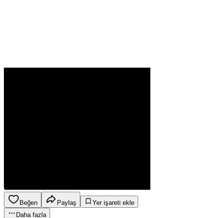
Beğen
Paylaş
Yer işareti ekle
Daha fazla