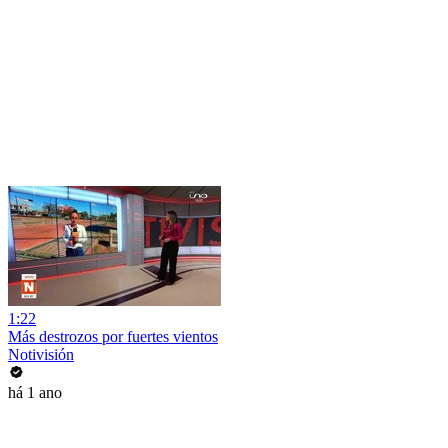
1:22
Más destrozos por fuertes vientos
Notivisión
há 1 ano