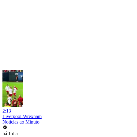
2:13
Liverpool-Wrexham
Notícias ao Minuto
há 1 dia