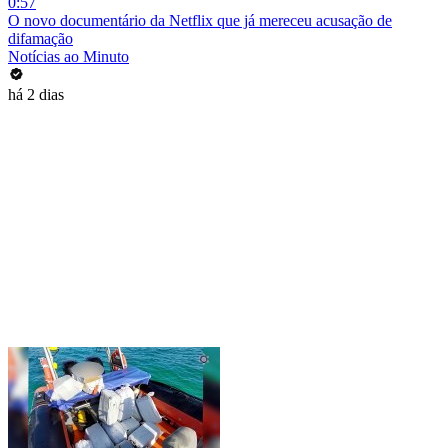
0:57
O novo documentário da Netflix que já mereceu acusação de
difamação
Notícias ao Minuto
há 2 dias