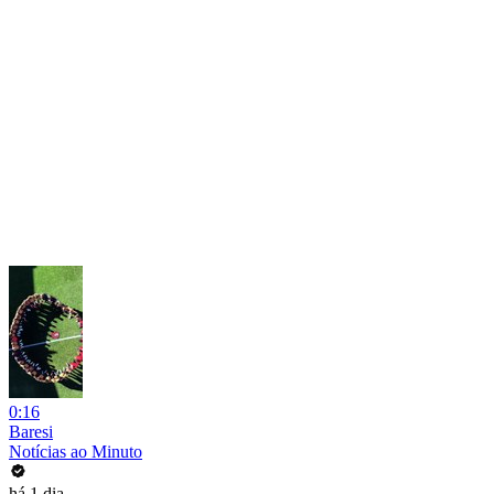
0:16
Baresi
Notícias ao Minuto
há 1 dia