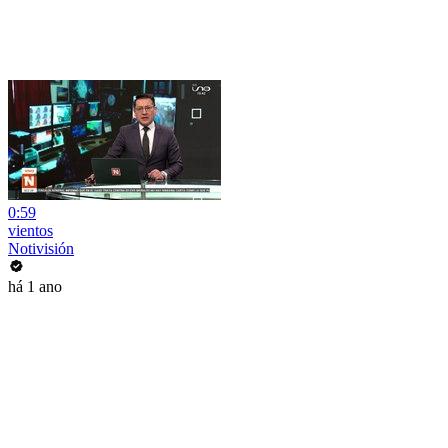
0:59
vientos
Notivisión
há 1 ano