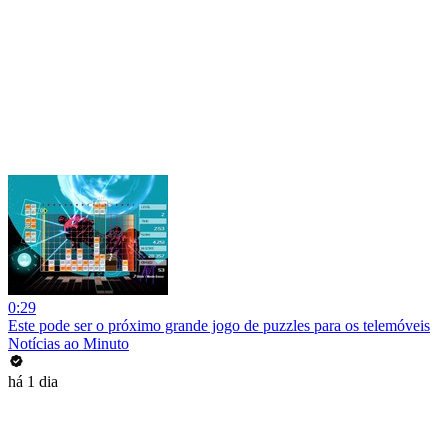
0:29
Este pode ser o próximo grande jogo de puzzles para os telemóveis
Notícias ao Minuto
há 1 dia