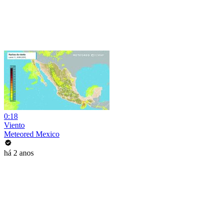
0:18
Viento
Meteored Mexico
há 2 anos