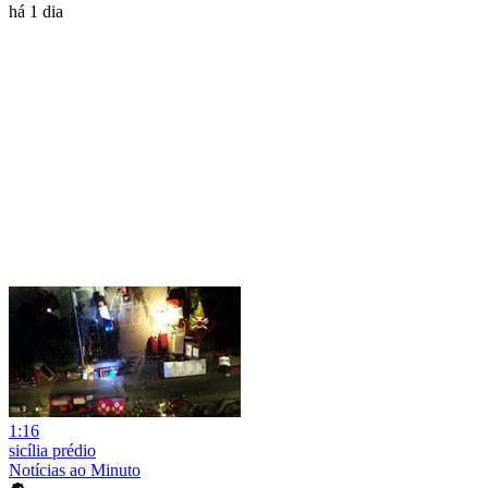
há 1 dia
1:16
sicília prédio
Notícias ao Minuto