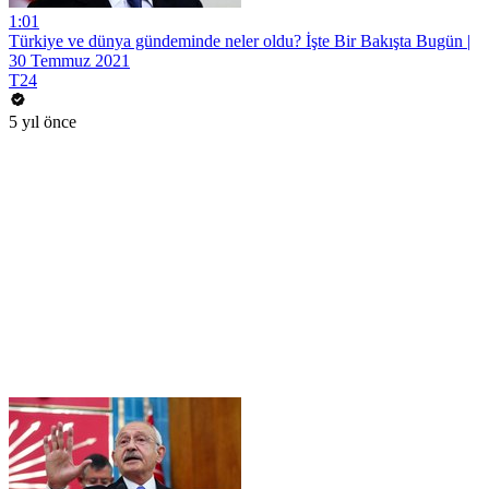
1:01
Türkiye ve dünya gündeminde neler oldu? İşte Bir Bakışta Bugün |
30 Temmuz 2021
T24
5 yıl önce