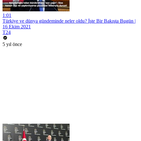
1:01
Türkiye ve dünya gündeminde neler oldu? İşte Bir Bakışta Bugün |
16 Ekim 2021
T24
5 yıl önce