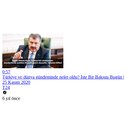
0:57
Türkiye ve dünya gündeminde neler oldu? İşte Bir Bakışta Bugün |
25 Kasım 2020
T24
6 yıl önce