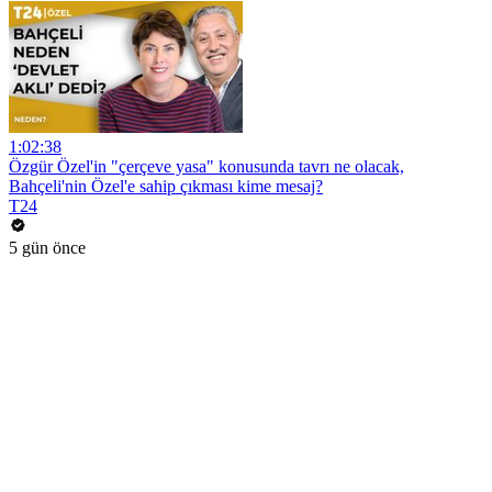
1:02:38
Özgür Özel'in "çerçeve yasa" konusunda tavrı ne olacak,
Bahçeli'nin Özel'e sahip çıkması kime mesaj?
T24
5 gün önce