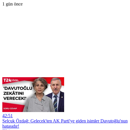
1 gün önce
42:51
Selçuk Özdağ: Gelecek'ten AK Parti'ye giden isimler Davutoğlu'nun
hatasıdır!