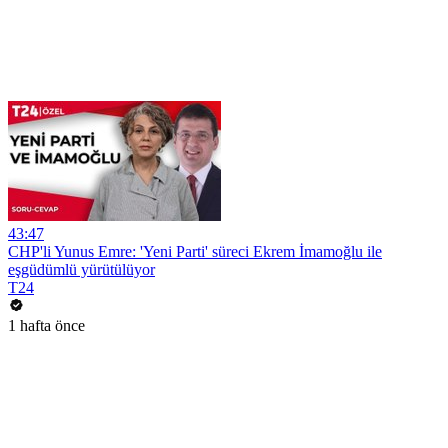
43:47
CHP'li Yunus Emre: 'Yeni Parti' süreci Ekrem İmamoğlu ile
eşgüdümlü yürütülüyor
T24
1 hafta önce