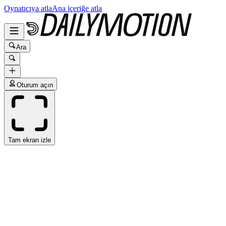
Oynatıcıya atla
Ana içeriğe atla
Ara
Oturum açın
Tam ekran izle