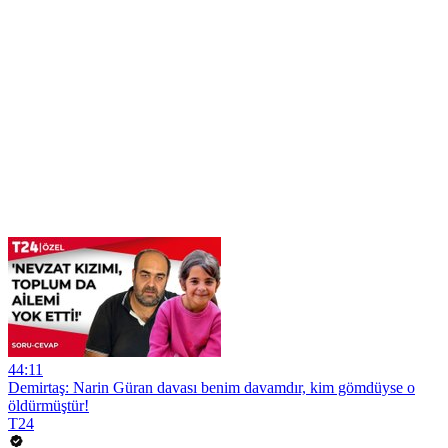
44:11
Demirtaş: Narin Güran davası benim davamdır, kim gömdüyse o
öldürmüştür!
T24