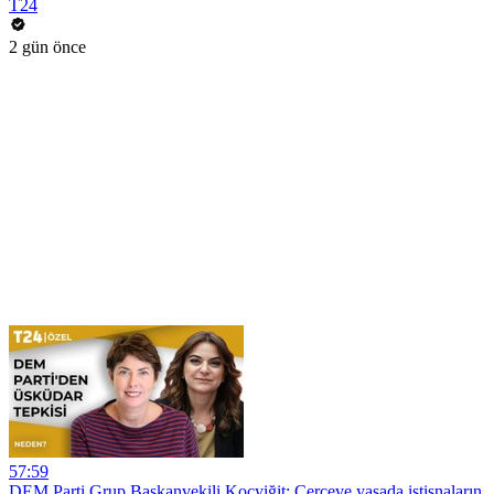
T24
2 gün önce
57:59
DEM Parti Grup Başkanvekili Koçyiğit: Çerçeve yasada istisnaların