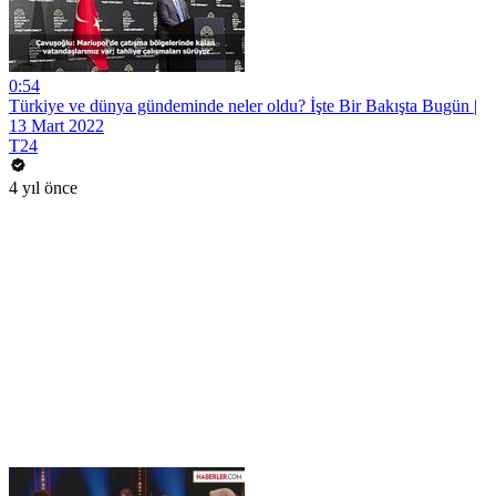
0:54
Türkiye ve dünya gündeminde neler oldu? İşte Bir Bakışta Bugün |
13 Mart 2022
T24
4 yıl önce