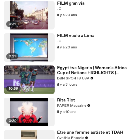
FILM gran via
JC
il y a 20 ans
0:31
FILM vuelo a Lima
JC
il y a 20 ans
0:21
Egypt tvs Nigeria | Women's Africa
Cup of Nations HIGHLIGHTS |
08/05/2026 | beIN SPORTS USA
beIN SPORTS USA
il y a 3 jours
10:59
Rita Riot
PAPER Magazine
il y a 10 ans
0:29
Être une femme autiste et TDAH
Cynthia Enparle