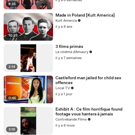
il y a 6 semaines
8:35
Made in Poland [Kult America]
Kult America
il y a 8 ans
10:23
3 films primés
Le cinéma d'Amaury
il y a 7 semaines
2:14
Castleford man jailed for child sex
offences
Local TV
il y a 1 jour
0:45
Exhibit A : Ce film horrifique found
footage vous hantera à jamais
Contrebande Films
il y a 8 mois
3:18