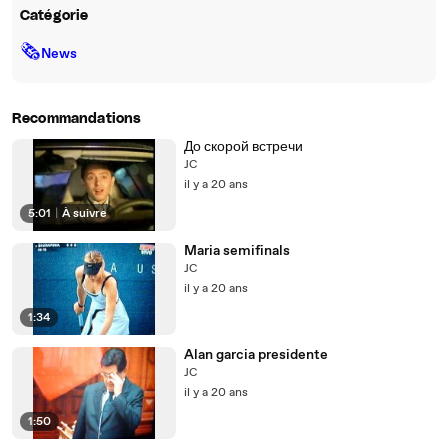
Catégorie
🗞
News
Recommandations
До скорой встречи
JC
il y a 20 ans
5:01
|
À suivre
Maria semifinals
JC
il y a 20 ans
1:34
Alan garcia presidente
JC
il y a 20 ans
1:50