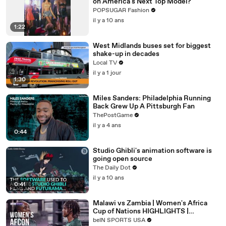
on America's Next Top Model?
POPSUGAR Fashion
il y a 10 ans
1:22
West Midlands buses set for biggest
shake-up in decades
Local TV
il y a 1 jour
1:30
Miles Sanders: Philadelphia Running
Back Grew Up A Pittsburgh Fan
ThePostGame
il y a 4 ans
0:44
Studio Ghibli's animation software is
going open source
The Daily Dot
il y a 10 ans
0:41
Malawi vs Zambia | Women's Africa
Cup of Nations HIGHLIGHTS |
08/05/2026 | beIN SPORTS USA
beIN SPORTS USA