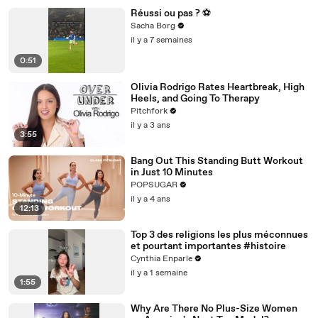
Réussi ou pas ? ⚽️
Sacha Borg
il y a 7 semaines
0:51
Olivia Rodrigo Rates Heartbreak, High
Heels, and Going To Therapy
Pitchfork
il y a 3 ans
3:55
Bang Out This Standing Butt Workout
in Just 10 Minutes
POPSUGAR
il y a 4 ans
12:13
Top 3 des religions les plus méconnues
et pourtant importantes #histoire
Cynthia Enparle
il y a 1 semaine
1:55
Why Are There No Plus-Size Women