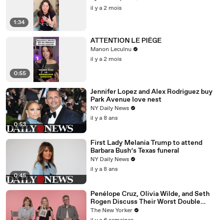
il y a 2 mois
1:34
ATTENTION LE PIÈGE
Manon Leculnu
il y a 2 mois
0:55
Jennifer Lopez and Alex Rodriguez buy
Park Avenue love nest
NY Daily News
il y a 8 ans
0:53
First Lady Melania Trump to attend
Barbara Bush’s Texas funeral
NY Daily News
il y a 8 ans
0:45
Penélope Cruz, Olivia Wilde, and Seth
Rogen Discuss Their Worst Double
Dates | The Mini Interview
The New Yorker