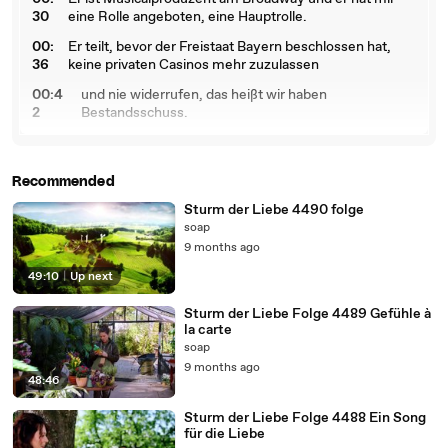
30
eine Rolle angeboten, eine Hauptrolle.
00:
Er teilt, bevor der Freistaat Bayern beschlossen hat,
36
keine privaten Casinos mehr zuzulassen
00:4
und nie widerrufen, das heißt wir haben
2
Bestandsschuss.
00:46
Komm, komm, nicht ärgern, das macht er nur falten.
00:
Freu dich lieber, du hast gerade eines der besten
Recommended
49
Geschäfte deines Lebens gemacht.
Sturm der Liebe 4490 folge
01:04
Ja.
soap
9 months ago
01:08
Ja.
49:10
|
Up next
01:11
Ja.
01:13
Ja.
Sturm der Liebe Folge 4489 Gefühle à
la carte
01:14
Ja.
soap
9 months ago
01:21
Ja.
48:46
01:23
Ja.
Sturm der Liebe Folge 4488 Ein Song
01:24
Ja.
für die Liebe