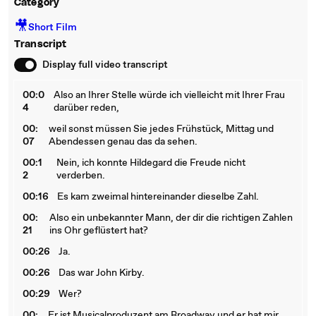
Category
🎥
Short Film
Transcript
Display full video transcript
00:0
Also an Ihrer Stelle würde ich vielleicht mit Ihrer Frau
4
darüber reden,
00:
weil sonst müssen Sie jedes Frühstück, Mittag und
07
Abendessen genau das da sehen.
00:1
Nein, ich konnte Hildegard die Freude nicht
2
verderben.
00:16
Es kam zweimal hintereinander dieselbe Zahl.
00:
Also ein unbekannter Mann, der dir die richtigen Zahlen
21
ins Ohr geflüstert hat?
00:26
Ja.
00:26
Das war John Kirby.
00:29
Wer?
00:
Er ist Musicalproduzent am Broadway und er hat mir