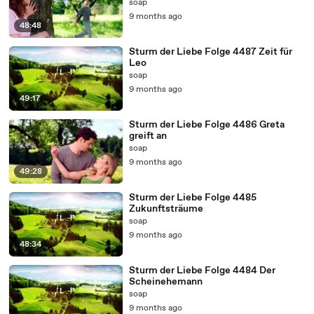
soap
01:26
Ja.
9 months ago
48:48
01:30
Ja.
01:33
Ja.
Sturm der Liebe Folge 4487 Zeit für
Leo
01:35
Ja.
soap
9 months ago
01:35
Ja.
49:17
01:35
Ja.
Sturm der Liebe Folge 4486 Greta
01:36
Ja.
greift an
soap
01:36
Ja.
9 months ago
49:28
01:37
Ja.
Sturm der Liebe Folge 4485
01:38
Ja.
Zukunftsträume
01:39
Ja, ja.
soap
9 months ago
01:40
Ja.
48:34
01:43
Ja.
Sturm der Liebe Folge 4484 Der
Scheinehemann
01:45
Ja.
soap
01:53
Ja.
9 months ago