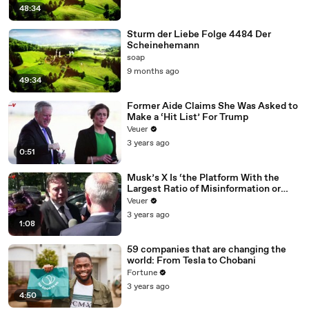
04:39
Es ist sowieso zu spät.
48:34
04:4
Ich habe Kirby auf die Mailbox gesprochen und
Sturm der Liebe Folge 4484 Der
1
abgesagt.
Scheinehemann
04:44
Aber das ist Quatsch!
soap
9 months ago
04:
Weißt du, ich kann mich so komplett auf die Hochzeit
49:34
46
von Anna konzentrieren.
Former Aide Claims She Was Asked to
04:50
Ich brauche nämlich auch noch einen Pianisten.
Make a ‘Hit List’ For Trump
04:5
Also Michael fällt natürlich aus und mein Chorleiter hat
Veuer
3
keine Zeit.
3 years ago
0:51
04:
Ich habe auch schon im Hotel angefragt, aber Herr
57
Poschner ist gerade abgereist.
Musk’s X Is ‘the Platform With the
Largest Ratio of Misinformation or
05:0
Kannst du mir vielleicht einen guten Pianisten
Disinformation’ Amongst All Social
Veuer
1
empfehlen?
Media Platforms
3 years ago
1:08
05:04
Kann ich.
59 companies that are changing the
05:06
Christoph spielt sehr gut.
world: From Tesla to Chobani
05:08
Okay.
Fortune
3 years ago
05:11
Ich kann ihn gar fragen.
4:50