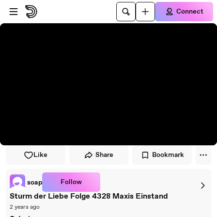
Skip to player
Skip to main content
Connect
Like
Share
Bookmark
Follow
soap
Sturm der Liebe Folge 4328 Maxis Einstand
2 years ago