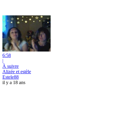
6:58
|
À suivre
Alizée et estèle
Estele88
il y a 18 ans