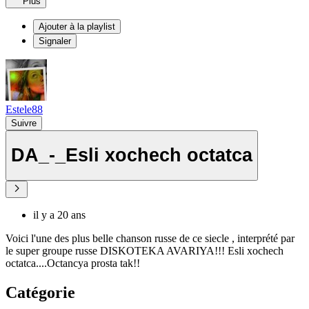
Plus
Ajouter à la playlist
Signaler
Estele88
Suivre
DA_-_Esli xochech octatca
il y a 20 ans
Voici l'une des plus belle chanson russe de ce siecle , interprété par
le super groupe russe DISKOTEKA AVARIYA!!! Esli xochech
octatca....Octancya prosta tak!!
Catégorie