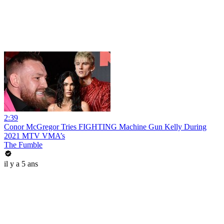
2:39
Conor McGregor Tries FIGHTING Machine Gun Kelly During
2021 MTV VMA’s
The Fumble
il y a 5 ans