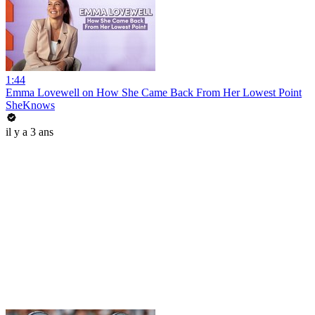
1:44
Emma Lovewell on How She Came Back From Her Lowest Point
SheKnows
il y a 3 ans