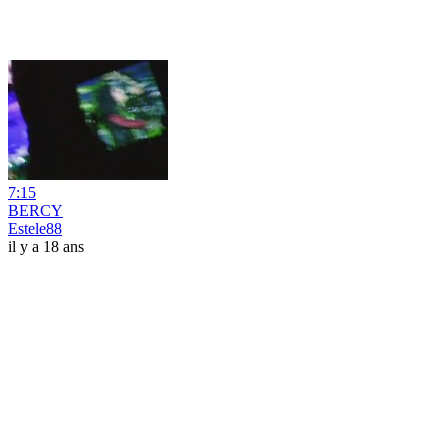
7:15
BERCY
Estele88
il y a 18 ans