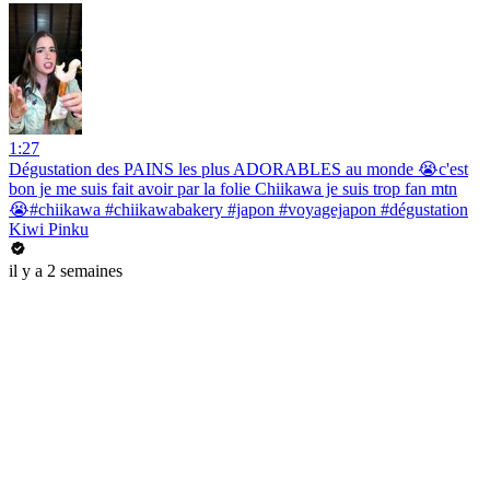
1:27
Dégustation des PAINS les plus ADORABLES au monde 😭c'est
bon je me suis fait avoir par la folie Chiikawa je suis trop fan mtn
😭#chiikawa #chiikawabakery #japon #voyagejapon #dégustation
Kiwi Pinku
il y a 2 semaines