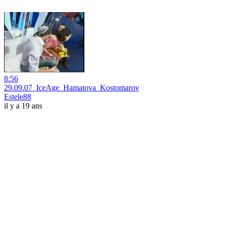
8:56
29.09.07_IceAge_Hamatova_Kostomarov
Estele88
il y a 19 ans