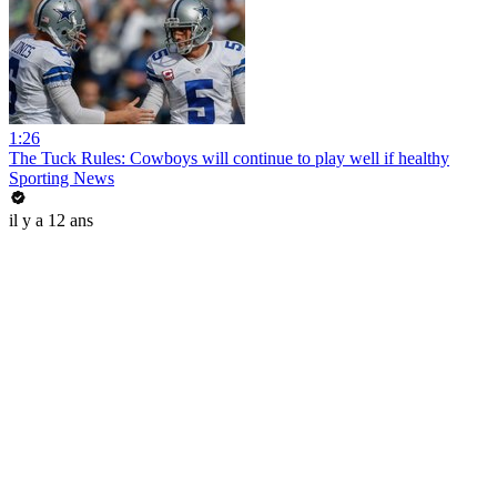
1:26
The Tuck Rules: Cowboys will continue to play well if healthy
Sporting News
il y a 12 ans