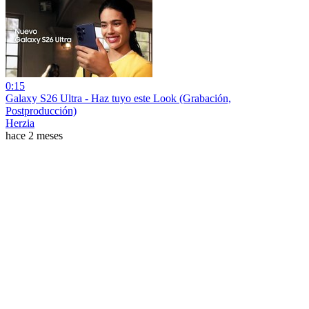
0:15
Galaxy S26 Ultra - Haz tuyo este Look (Grabación,
Postproducción)
Herzia
hace 2 meses