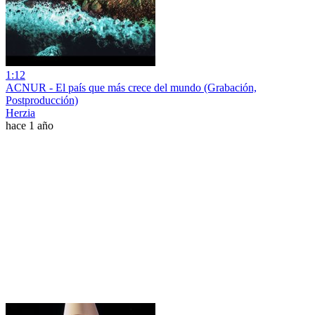
1:12
ACNUR - El país que más crece del mundo (Grabación,
Postproducción)
Herzia
hace 1 año