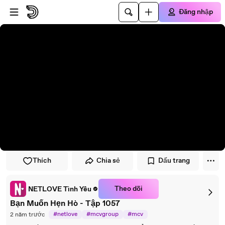
Đi đến trình phát
Đi đến nội dung chính
Đăng nhập
Thích
Chia sẻ
Dấu trang
Theo dõi
NETLOVE Tình Yêu
Bạn Muốn Hẹn Hò - Tập 1057
#netlove
#mcvgroup
#mcv
2 năm trước