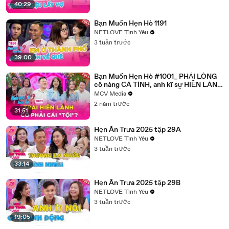
40:29
Bạn Muốn Hẹn Hò 1191
NETLOVE Tình Yêu
3 tuần trước
39:00
Bạn Muốn Hẹn Hò #1001_ PHẢI LÒNG
cô nàng CÁ TÍNH, anh kĩ sư HIỀN LÀNH
ngậm ngùi nhận cái kết ĐẮNG
MCV Media
2 năm trước
31:51
Hẹn Ăn Trưa 2025 tập 29A
NETLOVE Tình Yêu
3 tuần trước
33:14
Hẹn Ăn Trưa 2025 tập 29B
NETLOVE Tình Yêu
3 tuần trước
19:05