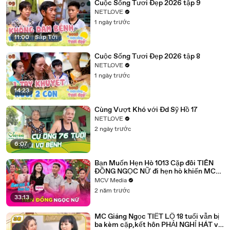
Cuộc Sống Tươi Đẹp 2026 tập 9
NETLOVE
1 ngày trước
11:00
|
Sắp Tới
Cuộc Sống Tươi Đẹp 2026 tập 8
NETLOVE
1 ngày trước
14:23
Cùng Vượt Khó với Đd Sỹ Hồ 17
NETLOVE
2 ngày trước
6:07
Bạn Muốn Hẹn Hò 1013 Cặp đôi TIÊN
ĐỒNG NGỌC NỮ đi hẹn hò khiến MC
Ngọc Lan bấn loạn
MCV Media
2 năm trước
33:13
MC Giáng Ngọc TIẾT LỘ 18 tuổi vẫn bị
ba kèm cặp,kết hôn PHẢI NGHỈ HÁT vì