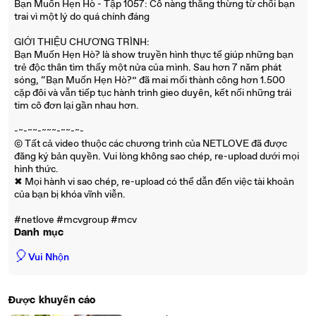
Bạn Muốn Hẹn Hò - Tập 1057: Cô nàng thẳng thừng từ chối bạn
trai vì một lý do quá chính đáng
GIỚI THIỆU CHƯƠNG TRÌNH:
Bạn Muốn Hẹn Hò? là show truyền hình thực tế giúp những bạn
trẻ độc thân tìm thấy một nửa của mình. Sau hơn 7 năm phát
sóng, “Bạn Muốn Hẹn Hò?” đã mai mối thành công hơn 1.500
cặp đôi và vẫn tiếp tục hành trình gieo duyên, kết nối những trái
tim cô đơn lại gần nhau hơn.
-~-~~-~~~-~~-~-
© Tất cả video thuộc các chương trình của NETLOVE đã được
đăng ký bản quyền. Vui lòng không sao chép, re-upload dưới mọi
hình thức.
✖ Mọi hành vi sao chép, re-upload có thể dẫn đến việc tài khoản
của bạn bị khóa vĩnh viễn.
#netlove #mcvgroup #mcv
Danh mục
🎈
Vui Nhộn
Được khuyến cáo