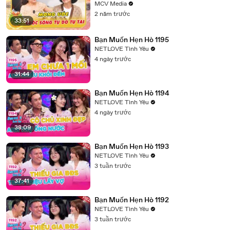
chồng cũ QUÁ GHEN|NCKUS #38
MCV Media
2 năm trước
33:51
Bạn Muốn Hẹn Hò 1195
NETLOVE Tình Yêu
4 ngày trước
31:44
Bạn Muốn Hẹn Hò 1194
NETLOVE Tình Yêu
4 ngày trước
38:09
Bạn Muốn Hẹn Hò 1193
NETLOVE Tình Yêu
3 tuần trước
37:41
Bạn Muốn Hẹn Hò 1192
NETLOVE Tình Yêu
3 tuần trước