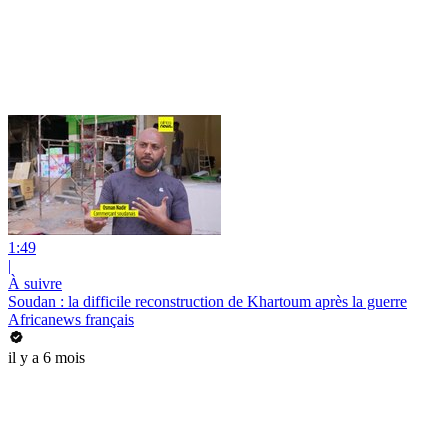
1:49
|
À suivre
Soudan : la difficile reconstruction de Khartoum après la guerre
Africanews français
il y a 6 mois