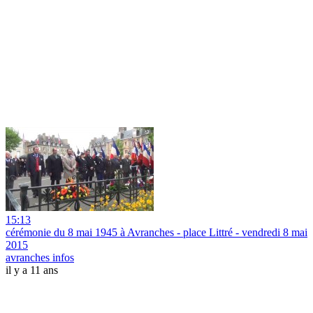
15:13
cérémonie du 8 mai 1945 à Avranches - place Littré - vendredi 8 mai
2015
avranches infos
il y a 11 ans