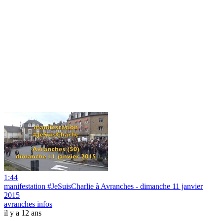
1:44
manifestation #JeSuisCharlie à Avranches - dimanche 11 janvier
2015
avranches infos
il y a 12 ans