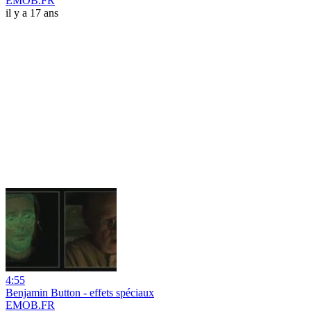
EMOB.FR
il y a 17 ans
4:55
Benjamin Button - effets spéciaux
EMOB.FR