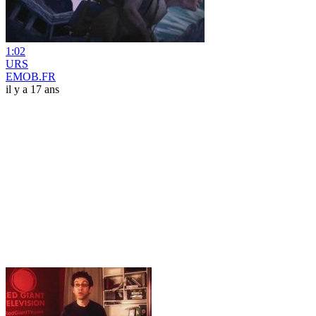
1:02
URS
EMOB.FR
il y a 17 ans