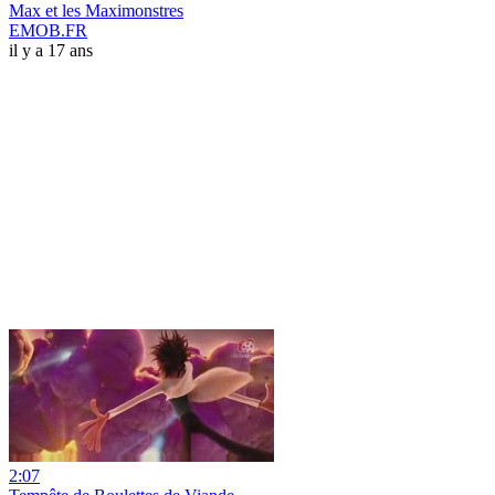
Max et les Maximonstres
EMOB.FR
il y a 17 ans
2:07