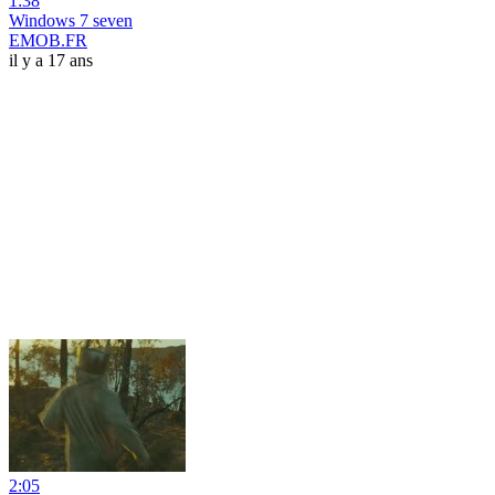
1:38
Windows 7 seven
EMOB.FR
il y a 17 ans
2:05