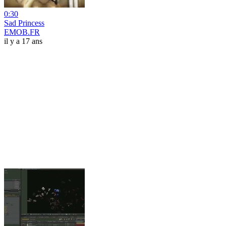
0:30
Sad Princess
EMOB.FR
il y a 17 ans