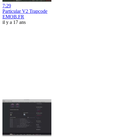
7:29
Particular V2 Trapcode
EMOB.FR
il y a 17 ans