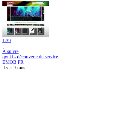
1:39
|
À suivre
qwiki - découverte du service
EMOB.FR
il y a 16 ans