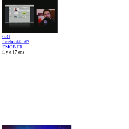
6:31
facebookfan#3
EMOB.FR
il y a 17 ans