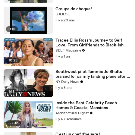
Groupe de choque!
LOLILOL
il y a 20 ans
0:18
Tracee Ellis Ross’s Journey to Self
Love, From Girlfriends to Black-ish
SELF Magazine
il y a 1 an
10:23
Southwest pilot Tammie Jo Shults
praised for calmly landing plane after
engine exploded
NY Daily News
il y a 8 ans
1:15
Inside the Best Celebrity Beach
Homes & Coastal Mansions
Architectural Digest
il y a 7 semaines
53:02
C'est un chef d'oeuvre !