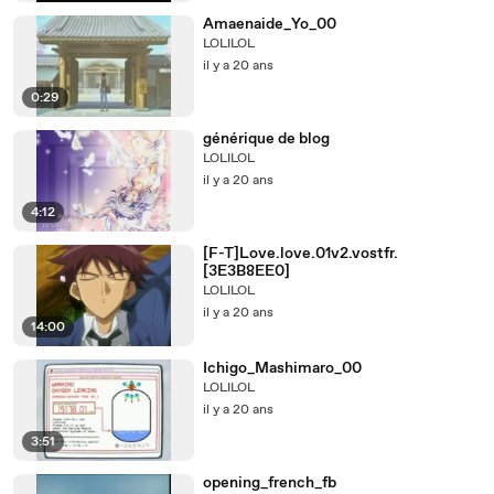
Amaenaide_Yo_00
LOLILOL
il y a 20 ans
0:29
générique de blog
LOLILOL
il y a 20 ans
4:12
[F-T]Love.love.01v2.vostfr.
[3E3B8EE0]
LOLILOL
il y a 20 ans
14:00
Ichigo_Mashimaro_00
LOLILOL
il y a 20 ans
3:51
opening_french_fb