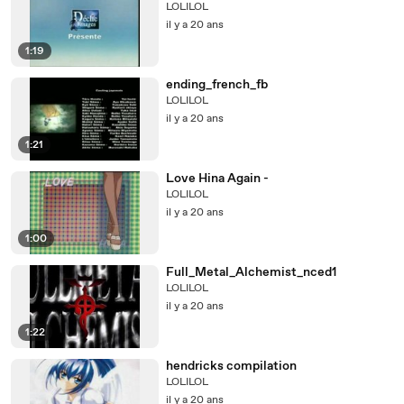
LOLILOL
il y a 20 ans
1:19
ending_french_fb
LOLILOL
il y a 20 ans
1:21
Love Hina Again -
LOLILOL
il y a 20 ans
1:00
Full_Metal_Alchemist_nced1
LOLILOL
il y a 20 ans
1:22
hendricks compilation
LOLILOL
il y a 20 ans