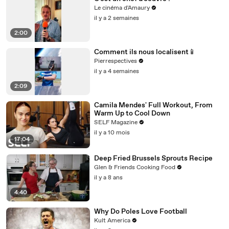
Le cinéma d'Amaury
il y a 2 semaines
2:00
Comment ils nous localisent📱
Pierrespectives
il y a 4 semaines
2:09
Camila Mendes' Full Workout, From
Warm Up to Cool Down
SELF Magazine
il y a 10 mois
17:04
Deep Fried Brussels Sprouts Recipe
Glen & Friends Cooking Food
il y a 8 ans
4:40
Why Do Poles Love Football
Kult America