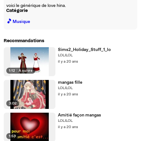
voici le générique de love hina.
Catégorie
🎵
Musique
Recommandations
Sims2_Holiday_Stuff_1_lo
LOLILOL
il y a 20 ans
1:12
|
À suivre
mangas fille
LOLILOL
il y a 20 ans
3:02
Amitié façon mangas
LOLILOL
il y a 20 ans
1:53