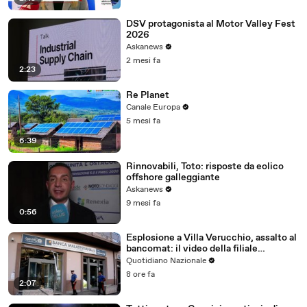
01:
guardiamo con estrema attenzione anche all'acqua che
DSV protagonista al Motor Valley Fest
19
è una risorsa sostanzialmente scarsa,
2026
01:
quindi l'innovazione per noi resta il nodo fondamentale
Askanews
24
per assicurare la costante e
2 mesi fa
2:23
01:32
continua crescita del nostro gruppo.
Re Planet
01:
Con la volontà da parte del gruppo di coniugare
Canale Europa
34
innovazione tecnologica e sostenibilità.
5 mesi fa
6:39
Rinnovabili, Toto: risposte da eolico
offshore galleggiante
Askanews
9 mesi fa
0:56
Esplosione a Villa Verucchio, assalto al
bancomat: il video della filiale
devastata
Quotidiano Nazionale
8 ore fa
2:07