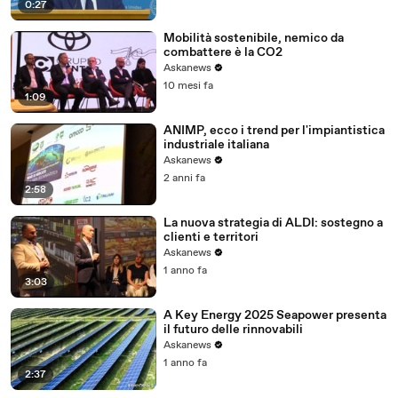
0:27
Mobilità sostenibile, nemico da
combattere è la CO2
Askanews
10 mesi fa
1:09
ANIMP, ecco i trend per l'impiantistica
industriale italiana
Askanews
2 anni fa
2:58
La nuova strategia di ALDI: sostegno a
clienti e territori
Askanews
1 anno fa
3:03
A Key Energy 2025 Seapower presenta
il futuro delle rinnovabili
Askanews
1 anno fa
2:37