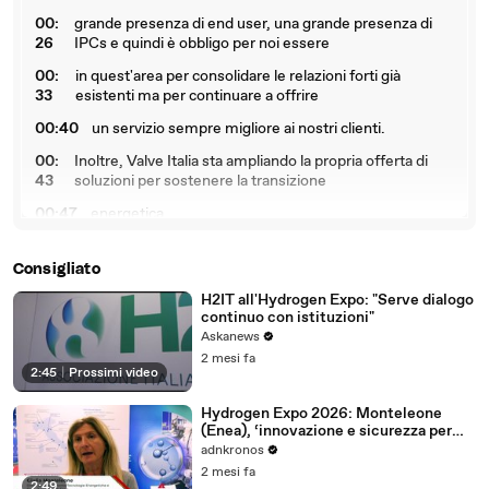
00:
grande presenza di end user, una grande presenza di
26
IPCs e quindi è obbligo per noi essere
00:
in quest'area per consolidare le relazioni forti già
33
esistenti ma per continuare a offrire
00:40
un servizio sempre migliore ai nostri clienti.
00:
Inoltre, Valve Italia sta ampliando la propria offerta di
43
soluzioni per sostenere la transizione
00:47
energetica.
00:
L'innovazione del prodotto per Valve Italia è un pilastro
48
fondamentale della crescita
Consigliato
00:
del gruppo stesso, quindi noi al di là delle applicazioni
H2IT all'Hydrogen Expo: "Serve dialogo
continuo con istituzioni"
53
tradizionali per il trasporto
Askanews
00:
e l'estrazione di gas stiamo sempre di più orientandoci
2 mesi fa
58
per il trasporto dell'idrogeno
2:45
|
Prossimi video
01:
e sicuramente anche per le applicazioni di carbon
Hydrogen Expo 2026: Monteleone
05
capture, ma oltre a queste novità
(Enea), ‘innovazione e sicurezza per
nuovo mix energetico’
adnkronos
01:
continuiamo a perseguire altre innovazioni di prodotto in
2 mesi fa
12
ambito nucleare e sicuramente
2:49