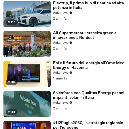
Electrip, il primo hub di ricarica ad alta
potenza in Italia
Askanews
2 anni fa
3:07
Alì Supermercati: crescita green e
innovazione a Nordest
Askanews
2 anni fa
1:37
Eni e il futuro dell'energia all'Omc Med
Energy di Ravenna
Askanews
1 anno fa
2:36
Salesforce con Qualitas Energy per sei
impianti solari in Italia
Askanews
2 anni fa
2:33
#H2Puglia2030, la strategia regionale
per l'idrogeno