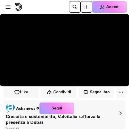
Vai al lettore
Passa al contenuto principale
Accedi
Like
Condividi
Segnalibro
Segui
Askanews
Crescita e sostenibilità, Valvitalia rafforza la
presenza a Dubai