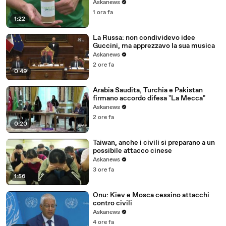
Askanews
1 ora fa
1:22
La Russa: non condividevo idee
Guccini, ma apprezzavo la sua musica
Askanews
2 ore fa
0:49
Arabia Saudita, Turchia e Pakistan
firmano accordo difesa "La Mecca"
Askanews
2 ore fa
0:20
Taiwan, anche i civili si preparano a un
possibile attacco cinese
Askanews
3 ore fa
1:56
Onu: Kiev e Mosca cessino attacchi
contro civili
Askanews
4 ore fa