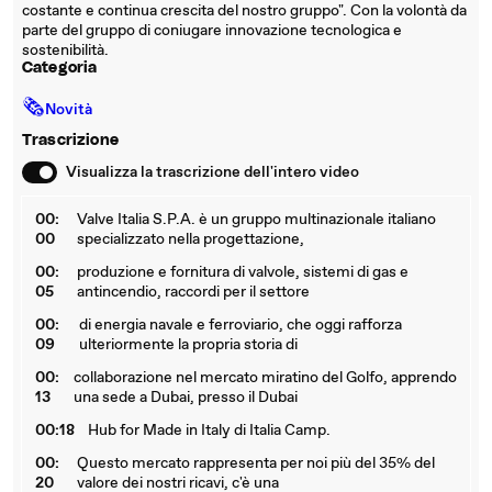
costante e continua crescita del nostro gruppo". Con la volontà da
parte del gruppo di coniugare innovazione tecnologica e
sostenibilità.
Categoria
🗞
Novità
Trascrizione
Visualizza la trascrizione dell'intero video
00:
Valve Italia S.P.A. è un gruppo multinazionale italiano
00
specializzato nella progettazione,
00:
produzione e fornitura di valvole, sistemi di gas e
05
antincendio, raccordi per il settore
00:
di energia navale e ferroviario, che oggi rafforza
09
ulteriormente la propria storia di
00:
collaborazione nel mercato miratino del Golfo, apprendo
13
una sede a Dubai, presso il Dubai
00:18
Hub for Made in Italy di Italia Camp.
00:
Questo mercato rappresenta per noi più del 35% del
20
valore dei nostri ricavi, c'è una