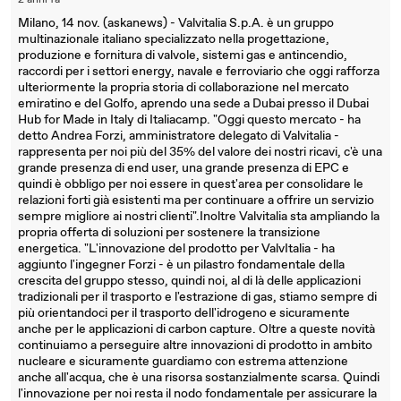
2 anni fa
Milano, 14 nov. (askanews) - Valvitalia S.p.A. è un gruppo
multinazionale italiano specializzato nella progettazione,
produzione e fornitura di valvole, sistemi gas e antincendio,
raccordi per i settori energy, navale e ferroviario che oggi rafforza
ulteriormente la propria storia di collaborazione nel mercato
emiratino e del Golfo, aprendo una sede a Dubai presso il Dubai
Hub for Made in Italy di Italiacamp. "Oggi questo mercato - ha
detto Andrea Forzi, amministratore delegato di Valvitalia -
rappresenta per noi più del 35% del valore dei nostri ricavi, c'è una
grande presenza di end user, una grande presenza di EPC e
quindi è obbligo per noi essere in quest'area per consolidare le
relazioni forti già esistenti ma per continuare a offrire un servizio
sempre migliore ai nostri clienti".Inoltre Valvitalia sta ampliando la
propria offerta di soluzioni per sostenere la transizione
energetica. "L'innovazione del prodotto per ValvItalia - ha
aggiunto l'ingegner Forzi - è un pilastro fondamentale della
crescita del gruppo stesso, quindi noi, al di là delle applicazioni
tradizionali per il trasporto e l'estrazione di gas, stiamo sempre di
più orientandoci per il trasporto dell'idrogeno e sicuramente
anche per le applicazioni di carbon capture. Oltre a queste novità
continuiamo a perseguire altre innovazioni di prodotto in ambito
nucleare e sicuramente guardiamo con estrema attenzione
anche all'acqua, che è una risorsa sostanzialmente scarsa. Quindi
l'innovazione per noi resta il nodo fondamentale per assicurare la