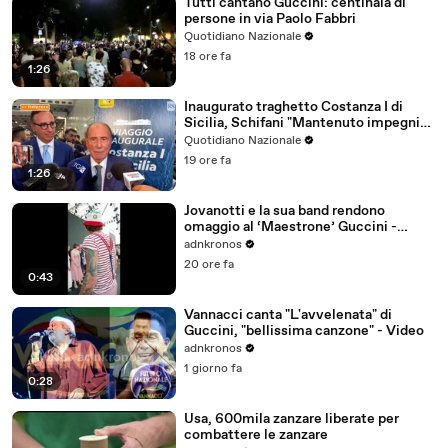
Tutti cantano Guccini: centinaia di
persone in via Paolo Fabbri
Quotidiano Nazionale
18 ore fa
1:26
Inaugurato traghetto Costanza I di
Sicilia, Schifani "Mantenuto impegni
presi"
Quotidiano Nazionale
19 ore fa
1:26
Jovanotti e la sua band rendono
omaggio al ‘Maestrone’ Guccini -
Video
adnkronos
20 ore fa
0:43
Vannacci canta "L'avvelenata" di
Guccini, "bellissima canzone" - Video
adnkronos
1 giorno fa
0:28
Usa, 600mila zanzare liberate per
combattere le zanzare