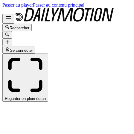
Passer au player
Passer au contenu principal
Rechercher
Se connecter
Regarder en plein écran