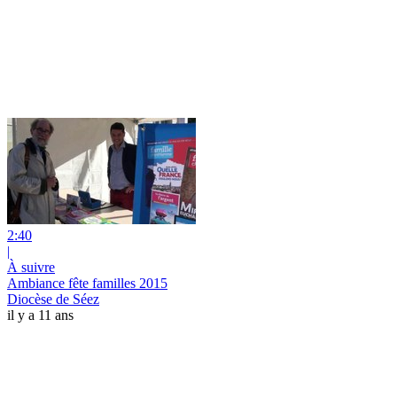
2:40
|
À suivre
Ambiance fête familles 2015
Diocèse de Séez
il y a 11 ans