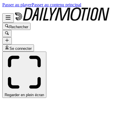
Passer au player
Passer au contenu principal
Rechercher
Se connecter
Regarder en plein écran