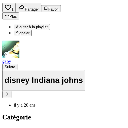
1
Partager
Favori
Plus
Ajouter à la playlist
Signaler
gaby
Suivre
disney Indiana johns
il y a 20 ans
Catégorie