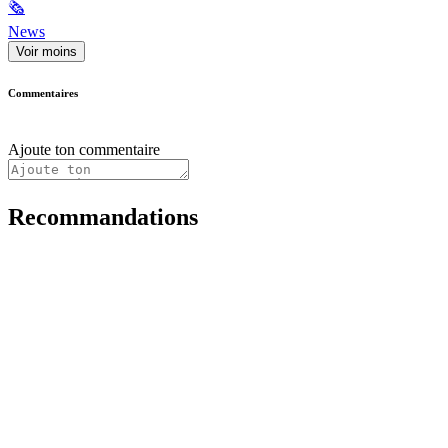
🗞
News
Voir moins
Commentaires
Ajoute ton commentaire
Recommandations