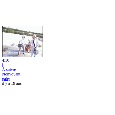
4:10
|
À suivre
Nonvoyant
gaby
il y a 19 ans