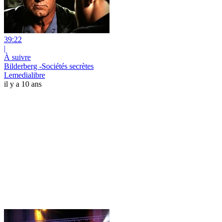
39:22
|
À suivre
Bilderberg -Sociétés secrètes
Lemedialibre
il y a 10 ans