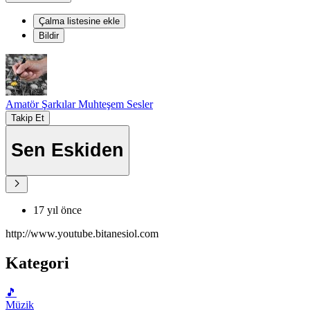
Çalma listesine ekle
Bildir
Amatör Şarkılar Muhteşem Sesler
Takip Et
Sen Eskiden
17 yıl önce
http://www.youtube.bitanesiol.com
Kategori
🎵
Müzik