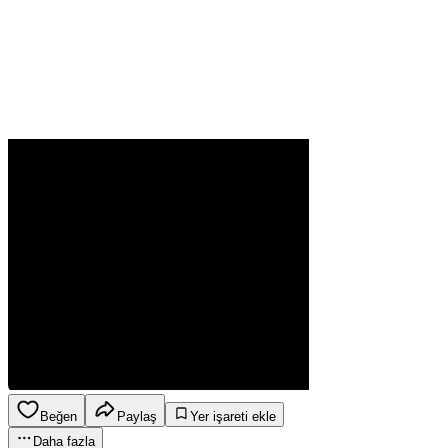
Beğen
Paylaş
Yer işareti ekle
Daha fazla