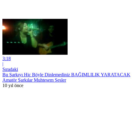
3:18
|
Sıradaki
Bu Şarkıyı Hiç Böyle Dinlemediniz BAĞIMLILIK YARATACAK
Amatör Şarkılar Muhteşem Sesler
10 yıl önce