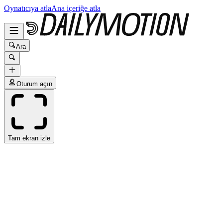
Oynatıcıya atla
Ana içeriğe atla
Ara
Oturum açın
Tam ekran izle