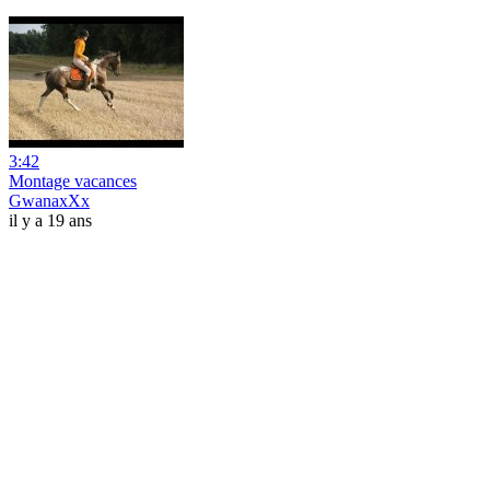
3:42
Montage vacances
GwanaxXx
il y a 19 ans