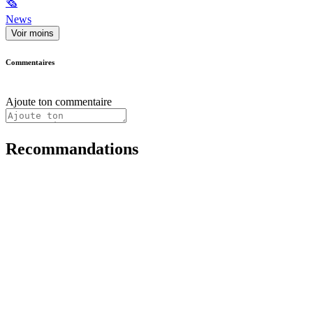
🗞
News
Voir moins
Commentaires
Ajoute ton commentaire
Recommandations