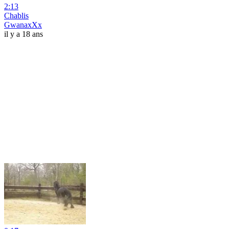
2:13
Chablis
GwanaxXx
il y a 18 ans