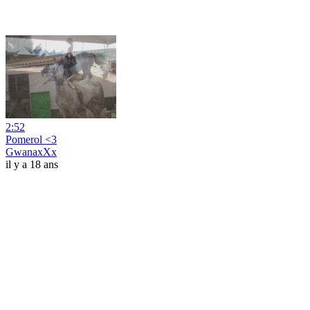
2:52
Pomerol <3
GwanaxXx
il y a 18 ans