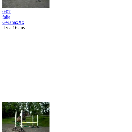
0:07
falia
GwanaxXx
il y a 16 ans