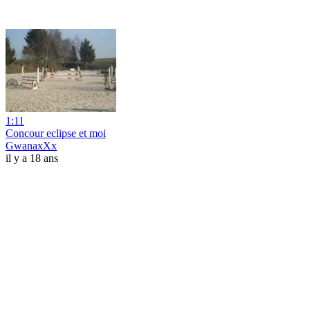
1:11
Concour eclipse et moi
GwanaxXx
il y a 18 ans