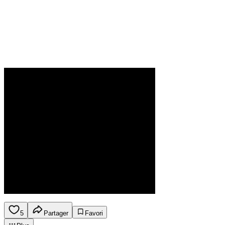
5
Partager
Favori