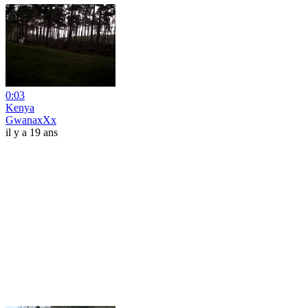
0:03
Kenya
GwanaxXx
il y a 19 ans