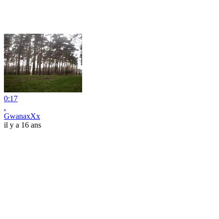
0:17
.
GwanaxXx
il y a 16 ans