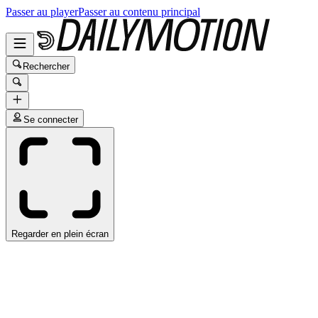
Passer au player
Passer au contenu principal
Rechercher
Se connecter
Regarder en plein écran