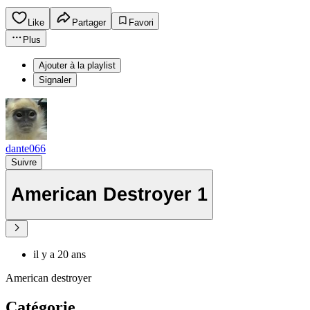
Like
Partager
Favori
Plus
Ajouter à la playlist
Signaler
dante066
Suivre
American Destroyer 1
il y a 20 ans
American destroyer
Catégorie