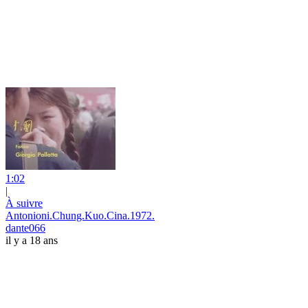
1:02
|
À suivre
Antonioni.Chung.Kuo.Cina.1972.
dante066
il y a 18 ans