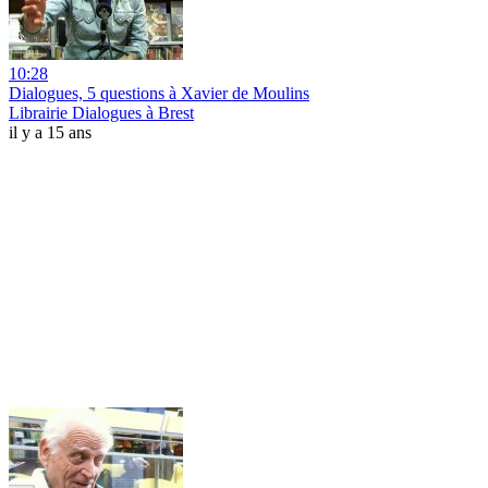
10:28
Dialogues, 5 questions à Xavier de Moulins
Librairie Dialogues à Brest
il y a 15 ans