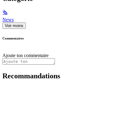
🗞
News
Voir moins
Commentaires
Ajoute ton commentaire
Recommandations