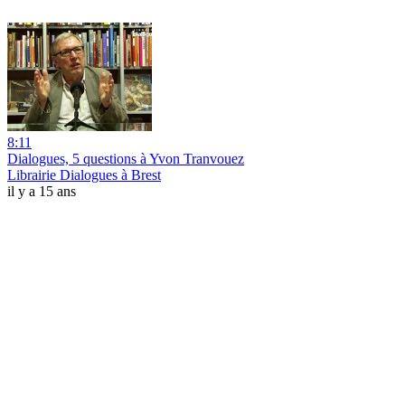
8:11
Dialogues, 5 questions à Yvon Tranvouez
Librairie Dialogues à Brest
il y a 15 ans