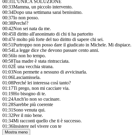
00:31
L'UNICA SOLUZIONE
00:33
Mamma, un piccolo intervento.
00:34
Dopo una settimana sarai benissimo.
00:37
Io non posso.
00:38
Perché?
00:42
Non sei nata da me.
00:45
Il diritto all'anonimato di chi ti ha partorito
00:47
è molto più forte del tuo diritto di sapere chi sei.
00:51
Purtroppo non posso dare il giudicato in Michele. Mi dispiace.
00:54
La legge dice che devono passare cento anni.
00:56
Io non ho tempo.
00:58
Tua madre è stata rintracciata.
01:02
È una vecchia strana.
01:03
Non permette a nessuno di avvicinarla.
01:06
Lasciamissela.
01:08
Perché lei interessa così tanto?
01:17
Ti prego, non mi cacciare via.
01:19
Ho bisogno di te.
01:24
Anch'io non so cucinare.
01:28
Sarebbe più coerente
01:31
Sono venuta qui.
01:32
Per il mio bene.
01:34
Mi racconti quello che ti è successo.
01:36
Insistere nel vivere con te
Mostra meno