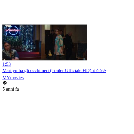
1:53
Marilyn ha gli occhi neri (Trailer Ufficiale HD) ⭐️⭐️⭐️½
MYmovies
5 anni fa