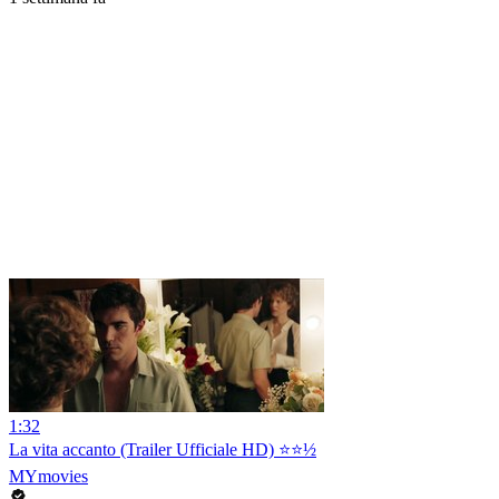
1:32
La vita accanto (Trailer Ufficiale HD) ⭐️⭐️½
MYmovies