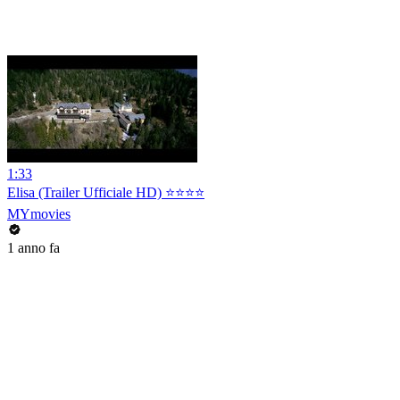
1:33
Elisa (Trailer Ufficiale HD) ⭐️⭐️⭐️⭐️
MYmovies
1 anno fa