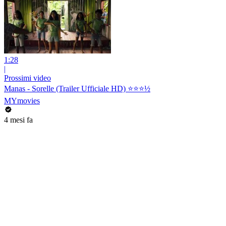
1:28
|
Prossimi video
Manas - Sorelle (Trailer Ufficiale HD) ⭐️⭐️⭐️½
MYmovies
4 mesi fa