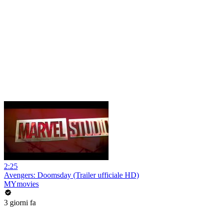
2:25
Avengers: Doomsday (Trailer ufficiale HD)
MYmovies
3 giorni fa