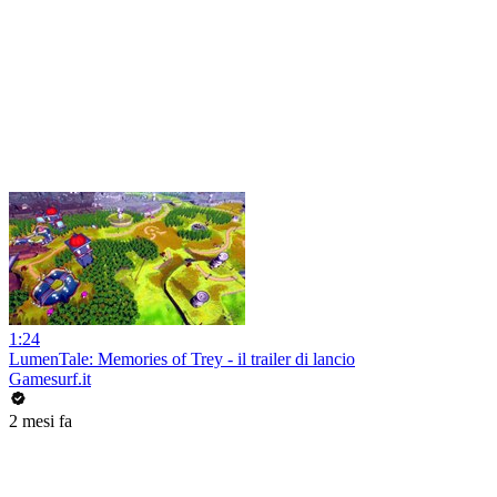
1:24
LumenTale: Memories of Trey - il trailer di lancio
Gamesurf.it
2 mesi fa