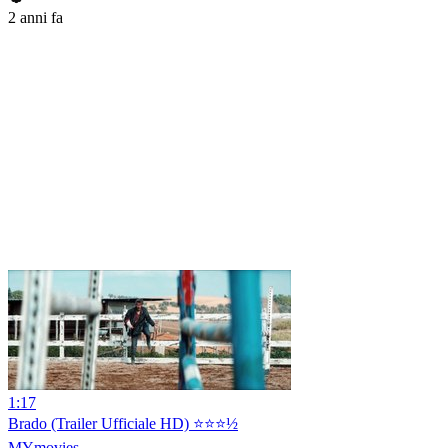
2 anni fa
1:17
Brado (Trailer Ufficiale HD) ⭐️⭐️⭐️½
MYmovies