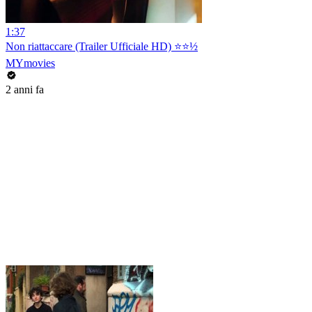
1:37
Non riattaccare (Trailer Ufficiale HD) ⭐️⭐️½
MYmovies
2 anni fa