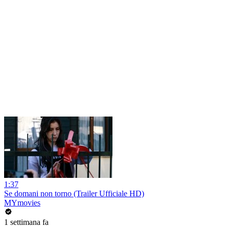
1:37
Se domani non torno (Trailer Ufficiale HD)
MYmovies
1 settimana fa