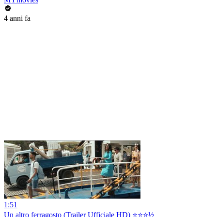
4 anni fa
1:51
Un altro ferragosto (Trailer Ufficiale HD) ⭐️⭐️⭐️½