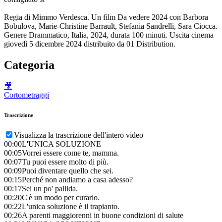
Regia di Mimmo Verdesca. Un film Da vedere 2024 con Barbora
Bobulova, Marie-Christine Barrault, Stefania Sandrelli, Sara Ciocca.
Genere Drammatico, Italia, 2024, durata 100 minuti. Uscita cinema
giovedì 5 dicembre 2024 distribuito da 01 Distribution.
Categoria
🎥
Cortometraggi
Trascrizione
Visualizza la trascrizione dell'intero video
00:00
L'UNICA SOLUZIONE
00:05
Vorrei essere come te, mamma.
00:07
Tu puoi essere molto di più.
00:09
Puoi diventare quello che sei.
00:15
Perché non andiamo a casa adesso?
00:17
Sei un po' pallida.
00:20
C'è un modo per curarlo.
00:22
L'unica soluzione è il trapianto.
00:26
A parenti maggiorenni in buone condizioni di salute