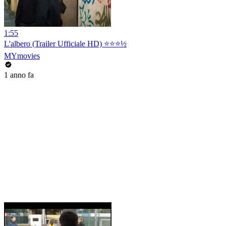
1:55
L'albero (Trailer Ufficiale HD) ⭐️⭐️⭐️½
MYmovies
1 anno fa