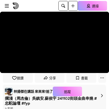
略過至播放器
跳至主內容
連接
按讚
分享
書籤
林揚傑在講話 來來來!追了
追蹤
擱淺（周杰倫）吳鎮安.蘇侯宇 241102街頭金曲串燒 #
忠駝論壇 #fyp