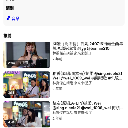
2 年前
類別
🎵
音樂
推薦
擱淺（周杰倫）邦妮 240716街頭金曲串
燒 #忠駝論壇 #fyp @bonnie210
林揚傑在講話 來來來!追了
2 年前
2:40
|
接下來
稻香(原唱:周杰倫) 芷柔 @sing.nicole21
Wei @wei_1008_wei 街頭唱歌 #忠駝論
壇 #fyp
林揚傑在講話 來來來!追了
2 年前
3:18
摯友(原唱:A-LIN)芷柔. Wei
@sing.nicole21 @wei_1008_wei 街頭唱
歌 #忠駝論壇 #fyp
林揚傑在講話 來來來!追了
2 年前
4:41