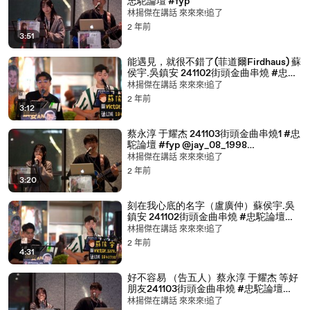
忠駝論壇 #fyp
林揚傑在講話 來來來!追了
2 年前
3:51
能遇見，就很不錯了(菲道爾Firdhaus) 蘇
侯宇.吳鎮安 241102街頭金曲串燒 #忠駝
論壇 #fyp
林揚傑在講話 來來來!追了
2 年前
3:12
蔡永淳 于耀杰 241103街頭金曲串燒1 #忠
駝論壇 #fyp @jay_08_1998
@chunchun890808
林揚傑在講話 來來來!追了
2 年前
3:20
刻在我心底的名字（盧廣仲）蘇侯宇.吳
鎮安 241102街頭金曲串燒 #忠駝論壇
#fyp
林揚傑在講話 來來來!追了
2 年前
4:31
好不容易 （告五人）蔡永淳 于耀杰 等好
朋友241103街頭金曲串燒 #忠駝論壇
#fyp @jay_08_1998
林揚傑在講話 來來來!追了