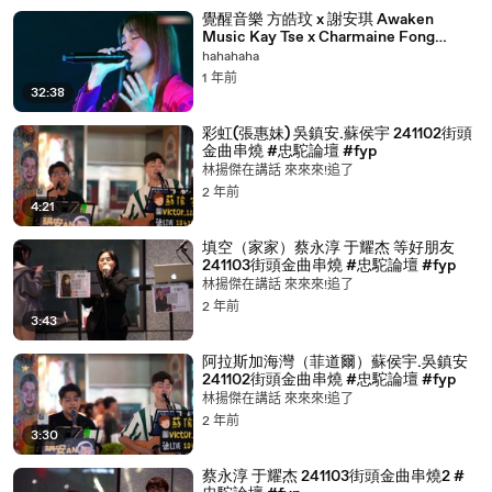
覺醒音樂 方皓玟 x 謝安琪 Awaken
Music Kay Tse x Charmaine Fong
14_8_2022 精華（謝安琪部分）
hahahaha
1 年前
32:38
彩虹(張惠妹) 吳鎮安.蘇侯宇 241102街頭
金曲串燒 #忠駝論壇 #fyp
林揚傑在講話 來來來!追了
2 年前
4:21
填空（家家）蔡永淳 于耀杰 等好朋友
241103街頭金曲串燒 #忠駝論壇 #fyp
林揚傑在講話 來來來!追了
2 年前
3:43
阿拉斯加海灣（菲道爾）蘇侯宇.吳鎮安
241102街頭金曲串燒 #忠駝論壇 #fyp
林揚傑在講話 來來來!追了
2 年前
3:30
蔡永淳 于耀杰 241103街頭金曲串燒2 #