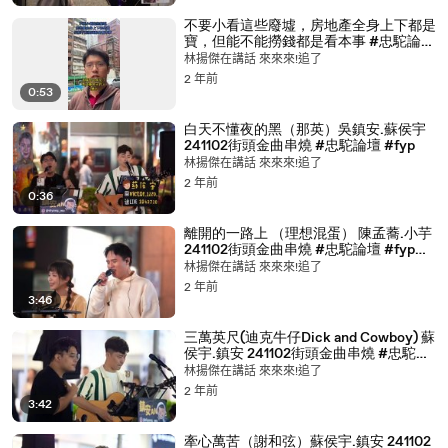
不要小看這些廢墟，房地產全身上下都是
寶，但能不能撈錢都是看本事 #忠駝論壇
#fyp
林揚傑在講話 來來來!追了
2 年前
0:53
白天不懂夜的黑（那英）吳鎮安.蘇侯宇
241102街頭金曲串燒 #忠駝論壇 #fyp
林揚傑在講話 來來來!追了
2 年前
0:36
離開的一路上 （理想混蛋） 陳孟蕎.小芋
241102街頭金曲串燒 #忠駝論壇 #fyp
@o.s.t_ejay0519 @chen_meng_ciao
林揚傑在講話 來來來!追了
2 年前
3:46
三萬英尺(迪克牛仔Dick and Cowboy) 蘇
侯宇.鎮安 241102街頭金曲串燒 #忠駝論
壇 #fyp
林揚傑在講話 來來來!追了
2 年前
3:42
牽心萬苦（謝和弦）蘇侯宇.鎮安 241102