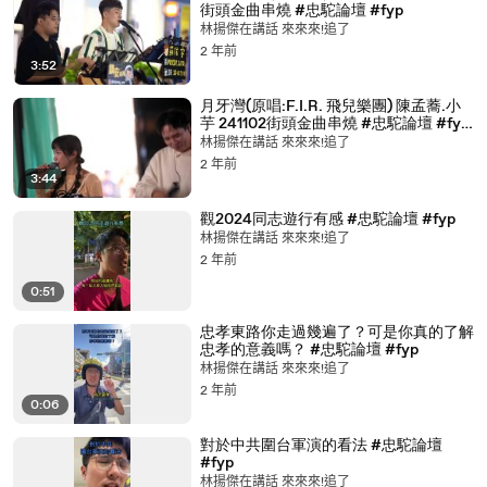
街頭金曲串燒 #忠駝論壇 #fyp
林揚傑在講話 來來來!追了
2 年前
3:52
月牙灣(原唱:F.I.R. 飛兒樂團) 陳孟蕎.小
芋 241102街頭金曲串燒 #忠駝論壇 #fyp
@o.s.t_ejay0519 @chen_meng_ciao
林揚傑在講話 來來來!追了
2 年前
3:44
觀2024同志遊行有感 #忠駝論壇 #fyp
林揚傑在講話 來來來!追了
2 年前
0:51
忠孝東路你走過幾遍了？可是你真的了解
忠孝的意義嗎？ #忠駝論壇 #fyp
林揚傑在講話 來來來!追了
2 年前
0:06
對於中共圍台軍演的看法 #忠駝論壇
#fyp
林揚傑在講話 來來來!追了