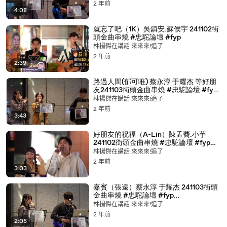
@chunchun890808
2 年前
4:08
就忘了吧（1K）吳鎮安.蘇侯宇 241102街
頭金曲串燒 #忠駝論壇 #fyp
林揚傑在講話 來來來!追了
2 年前
2:39
路過人間(郁可唯) 蔡永淳 于耀杰 等好朋
友241103街頭金曲串燒 #忠駝論壇 #fyp
@jay_08_1998 @chunchun890808
林揚傑在講話 來來來!追了
2 年前
3:43
好朋友的祝福（A-Lin）陳孟蕎.小芋
241102街頭金曲串燒 #忠駝論壇 #fyp
@o.s.t_ejay0519 @chen_meng_ciao
林揚傑在講話 來來來!追了
2 年前
3:03
嘉賓（張遠）蔡永淳 于耀杰 241103街頭
金曲串燒 #忠駝論壇 #fyp
@jay_08_1998 @chunchun890808
林揚傑在講話 來來來!追了
2 年前
2:05