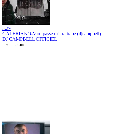
3:29
GALERIANO-Mon passé m'a rattrapé (djcampbell)
DJ CAMPBELL OFFICIEL
il y a 15 ans