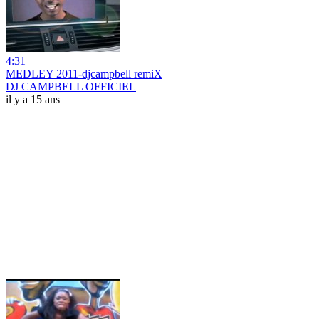
4:31
MEDLEY 2011-djcampbell remiX
DJ CAMPBELL OFFICIEL
il y a 15 ans