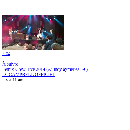
2:04
|
À suivre
Feinix-Crew -live 2014 (Aulnoy aymeries 59 )
DJ CAMPBELL OFFICIEL
il y a 11 ans