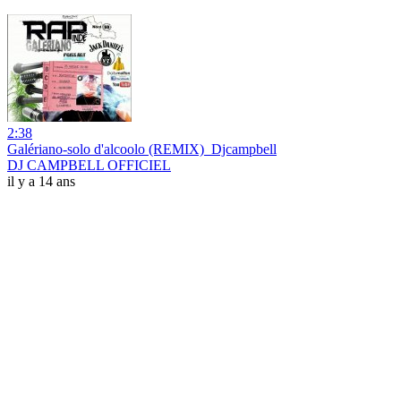
2:38
Galériano-solo d'alcoolo (REMIX)_Djcampbell
DJ CAMPBELL OFFICIEL
il y a 14 ans