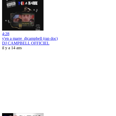
4:28
y'en a marre_djcampbell (rap doc)
DJ CAMPBELL OFFICIEL
il y a 14 ans