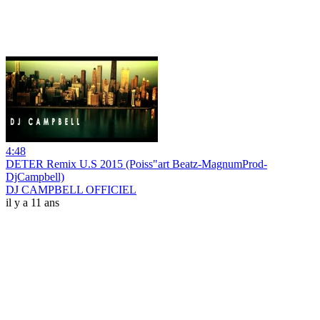
4:48
DETER Remix U.S 2015 (Poiss"art Beatz-MagnumProd-
DjCampbell)
DJ CAMPBELL OFFICIEL
il y a 11 ans