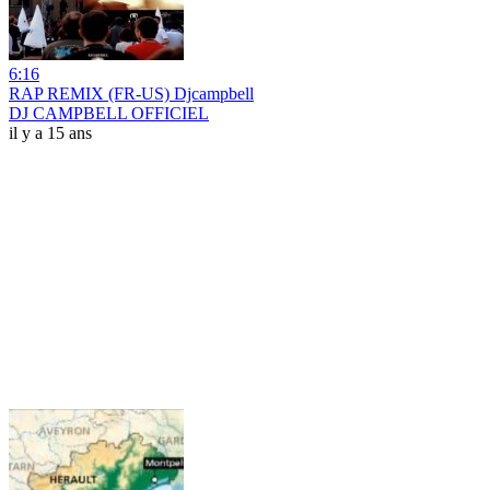
6:16
RAP REMIX (FR-US) Djcampbell
DJ CAMPBELL OFFICIEL
il y a 15 ans