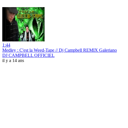
1:44
Medley : C'est la Weed-Tape // Dj Campbell REMIX Galeriano
DJ CAMPBELL OFFICIEL
il y a 14 ans