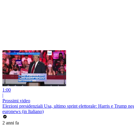
1:00
|
Prossimi video
Elezioni presidenziali Usa, ultimo sprint elettorale: Harris e Trump negl
euronews (in Italiano)
2 anni fa