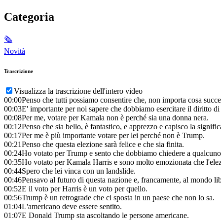
Categoria
🗞
Novità
Trascrizione
Visualizza la trascrizione dell'intero video
00:00
Penso che tutti possiamo consentire che, non importa cosa succeda
00:03
E' importante per noi sapere che dobbiamo esercitare il diritto di 
00:08
Per me, votare per Kamala non è perché sia una donna nera.
00:12
Penso che sia bello, è fantastico, e apprezzo e capisco la significa
00:17
Per me è più importante votare per lei perché non è Trump.
00:21
Penso che questa elezione sarà felice e che sia finita.
00:24
Ho votato per Trump e sento che dobbiamo chiedere a qualcuno 
00:35
Ho votato per Kamala Harris e sono molto emozionata che l'elezio
00:44
Spero che lei vinca con un landslide.
00:46
Pensavo al futuro di questa nazione e, francamente, al mondo li
00:52
E il voto per Harris è un voto per quello.
00:56
Trump è un retrograde che ci sposta in un paese che non lo sa.
01:04
L'americano deve essere sentito.
01:07
E Donald Trump sta ascoltando le persone americane.