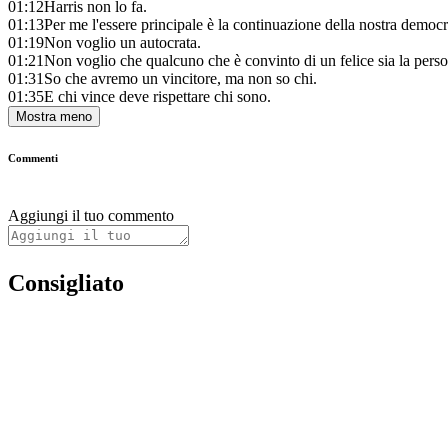
01:12
Harris non lo fa.
01:13
Per me l'essere principale è la continuazione della nostra democr
01:19
Non voglio un autocrata.
01:21
Non voglio che qualcuno che è convinto di un felice sia la perso
01:31
So che avremo un vincitore, ma non so chi.
01:35
E chi vince deve rispettare chi sono.
Mostra meno
Commenti
Aggiungi il tuo commento
Consigliato