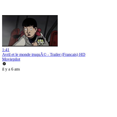
1:41
Avril et le monde truquÃ© - Trailer (Francais) HD
Moviepilot
il y a 6 ans