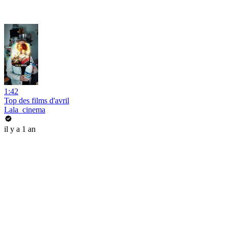
1:42
Top des films d'avril
Lala_cinema
il y a 1 an