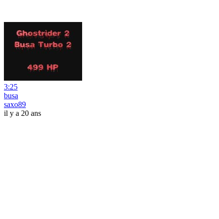
3:25
busa
saxo89
il y a 20 ans