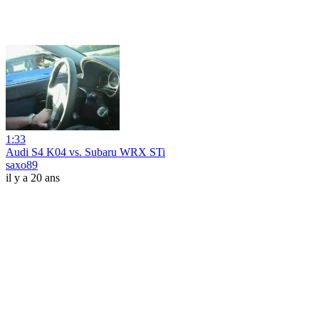
1:33
Audi S4 K04 vs. Subaru WRX STi
saxo89
il y a 20 ans