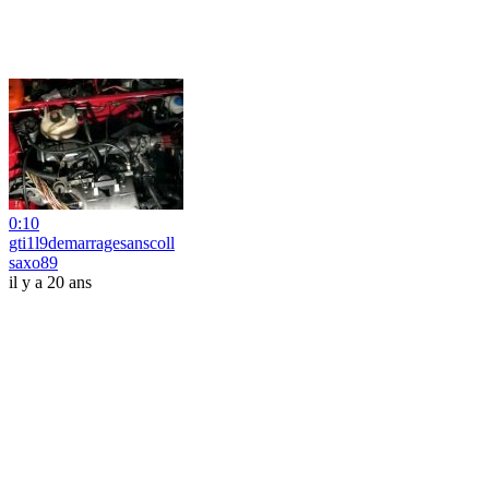
0:10
gti1l9demarragesanscoll
saxo89
il y a 20 ans