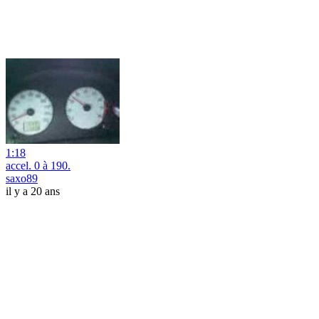
1:18
accel. 0 à 190.
saxo89
il y a 20 ans