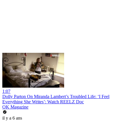
1:07
Dolly Parton On Miranda Lambert’s Troubled Life: ‘I Feel
Everything She Writes’: Watch REELZ Doc
OK Magazine
il y a 6 ans