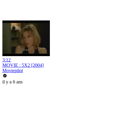
3:12
MOVIE : 5X2 [2004]
Moviepilot
il y a 6 ans