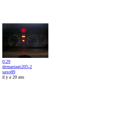
0:29
demarrage205-2
saxo89
il y a 20 ans