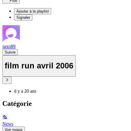
Plus
Ajouter à la playlist
Signaler
saxo89
Suivre
film run avril 2006
il y a 20 ans
Catégorie
🗞
News
Voir moins