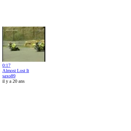
0:17
Almost Lost It
saxo89
il y a 20 ans