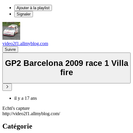
Ajouter à la playlist
Signaler
video2f1.allmyblog.com
Suivre
GP2 Barcelona 2009 race 1 Villa
fire
il y a 17 ans
Echti's capture
http://video2f1.allmyblog.com/
Catégorie