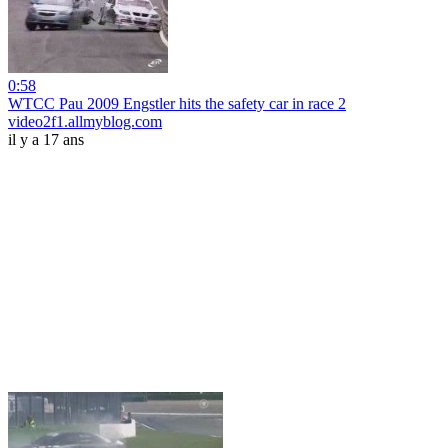
0:58
WTCC Pau 2009 Engstler hits the safety car in race 2
video2f1.allmyblog.com
il y a 17 ans