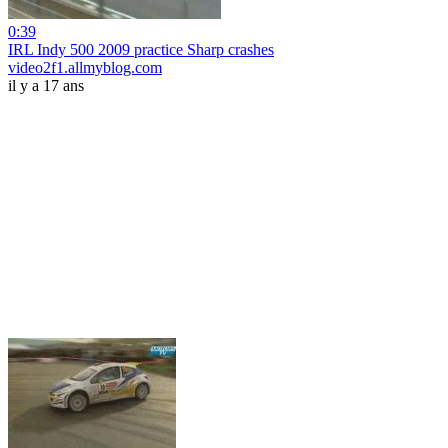
0:39
IRL Indy 500 2009 practice Sharp crashes
video2f1.allmyblog.com
il y a 17 ans