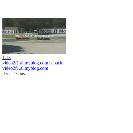
1:18
video2f1.allmyblog.com is back
video2f1.allmyblog.com
il y a 17 ans