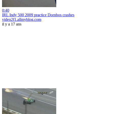
0:40
IRL Indy 500 2009 practice Dornbos crashes
video2f1.allmyblog.com
il y a 17 ans