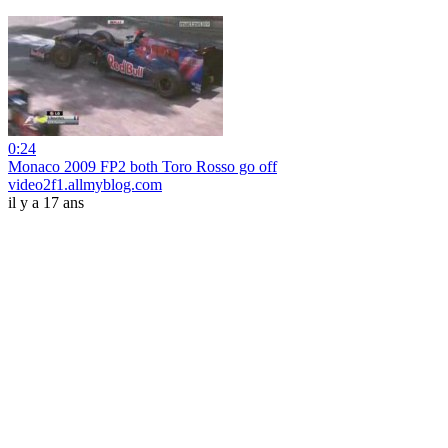
0:24
Monaco 2009 FP2 both Toro Rosso go off
video2f1.allmyblog.com
il y a 17 ans