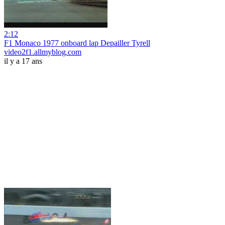
2:12
F1 Monaco 1977 onboard lap Depailler Tyrell
video2f1.allmyblog.com
il y a 17 ans