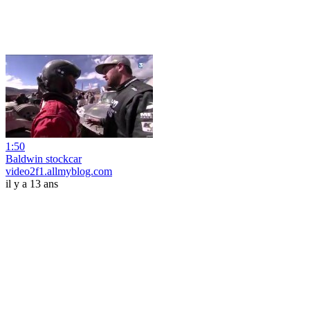
1:50
Baldwin stockcar
video2f1.allmyblog.com
il y a 13 ans