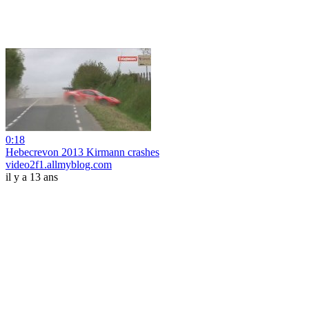
0:18
Hebecrevon 2013 Kirmann crashes
video2f1.allmyblog.com
il y a 13 ans