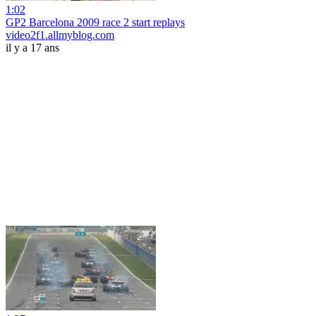
1:02
GP2 Barcelona 2009 race 2 start replays
video2f1.allmyblog.com
il y a 17 ans