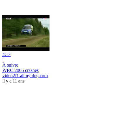
4:13
|
À suivre
WRC 2005 crashes
video2f1.allmyblog.com
il y a 11 ans