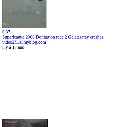
0:37
Superleague 2008 Donington race 2 Galatasaray crashes
video2f1.allmyblog.com
il y a 17 ans