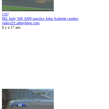
1:07
IRL Indy 500 2009 practice John Andretti crashes
video2f1.allmyblog.com
il y a 17 ans