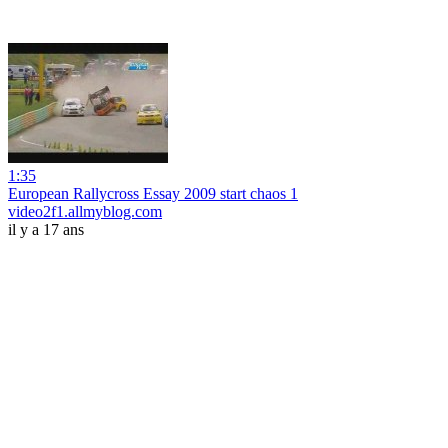
1:35
European Rallycross Essay 2009 start chaos 1
video2f1.allmyblog.com
il y a 17 ans