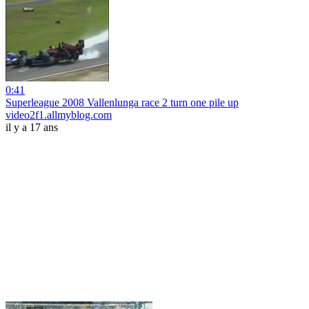
0:41
Superleague 2008 Vallenlunga race 2 turn one pile up
video2f1.allmyblog.com
il y a 17 ans