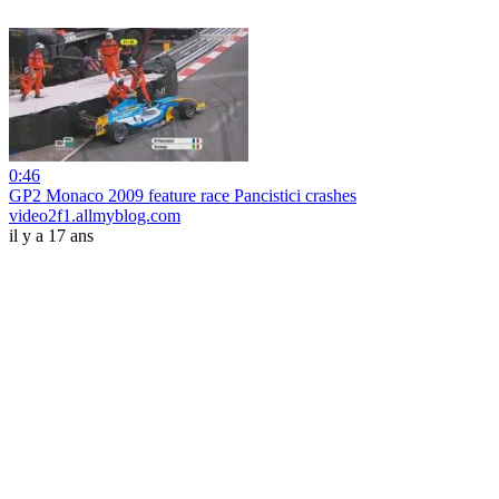
0:46
GP2 Monaco 2009 feature race Pancistici crashes
video2f1.allmyblog.com
il y a 17 ans