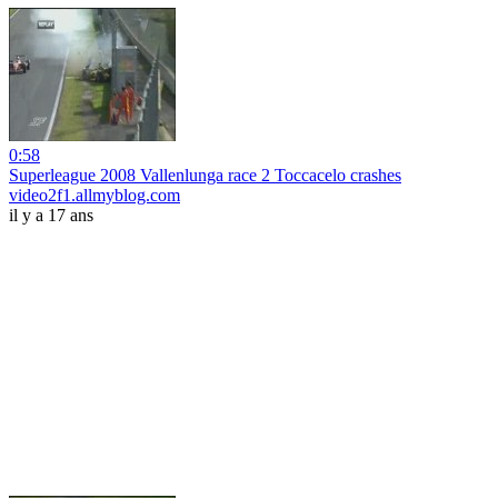
0:58
Superleague 2008 Vallenlunga race 2 Toccacelo crashes
video2f1.allmyblog.com
il y a 17 ans