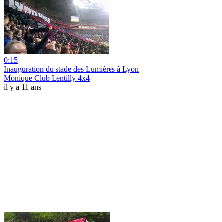
0:15
Inauguration du stade des Lumières à Lyon
Monique Club Lentilly 4x4
il y a 11 ans