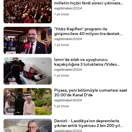
milletin hiçbir ferdi süreci çıkmaza
sokanları affetmeyecektir
saglikhaberi2024
1 yıl önce
7:50
‘Yıldız Kaşifleri’ programı ile
girişimcilere 40 milyon lira destek
sağlanacak
saglikhaberi2024
1 yıl önce
7:56
İzmir'de silah ve uyuşturucu
kaçakçılığına 3 tutuklama /Video
eklendi
saglikhaberi2024
1 yıl önce
0:38
Piyasa, yeni bölümüyle cumartesi saat
20.00’de Kanal D’de
saglikhaberi2024
1 yıl önce
1:02
Denizli - Laodikya'nın depremlerle
yıkılan antik tiyatrosu 2 bin 200 yıl
öncesine döndürüldü /Video eklendi
saglikhaberi2024