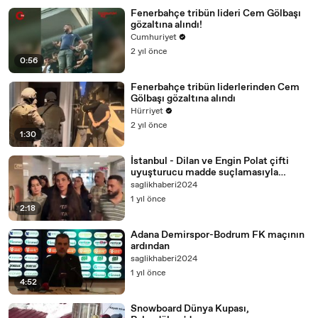
Fenerbahçe tribün lideri Cem Gölbaşı
gözaltına alındı!
Cumhuriyet
2 yıl önce
0:56
Fenerbahçe tribün liderlerinden Cem
Gölbaşı gözaltına alındı
Hürriyet
2 yıl önce
1:30
İstanbul - Dilan ve Engin Polat çifti
uyuşturucu madde suçlamasıyla
gözaltına alındı/Ek görüntü ve fotoğraf
saglikhaberi2024
1 yıl önce
2:18
Adana Demirspor-Bodrum FK maçının
ardından
saglikhaberi2024
1 yıl önce
4:52
Snowboard Dünya Kupası,