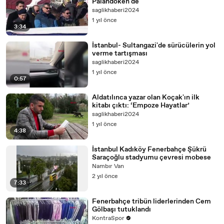
Palandöken'de
saglikhaberi2024
1 yıl önce
3:34
İstanbul- Sultangazi'de sürücülerin yol
verme tartışması
saglikhaberi2024
1 yıl önce
0:57
Aldatılınca yazar olan Koçak'ın ilk
kitabı çıktı: ‘Empoze Hayatlar’
saglikhaberi2024
1 yıl önce
4:38
İstanbul Kadıköy Fenerbahçe Şükrü
Saraçoğlu stadyumu çevresi mobese
Nambır Van
2 yıl önce
7:33
Fenerbahçe tribün liderlerinden Cem
Gölbaşı tutuklandı
KontraSpor