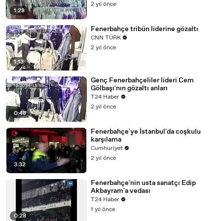
2 yıl önce
1:28
Fenerbahçe tribün liderine gözaltı
CNN TÜRK
2 yıl önce
1:13
Genç Fenerbahçeliler lideri Cem
Gölbaşı'nın gözaltı anları
T24 Haber
2 yıl önce
0:48
Fenerbahçe'ye İstanbul'da coşkulu
karşılama
Cumhuriyet
2 yıl önce
3:32
Fenerbahçe'nin usta sanatçı Edip
Akbayram'a vedası
T24 Haber
1 yıl önce
0:28