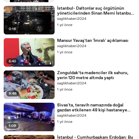
İstanbul- Daltonlar suç örgütünün
yöneticilerinden Sinan Memi İstanbul'a
getirildi
saglikhaberi2024
1 yıl önce
0:16
Mansur Yavaş'tan 'İmralı' açıklaması
saglikhaberi2024
1 yıl önce
5:45
Zonguldak’ta madenciler ilk sahuru,
yerin 120 metre altında yaptı
saglikhaberi2024
1 yıl önce
9:46
Sivas'ta, teravih namazında doğal
gazdan etkilenen 48 kişi hastaneye
kaldırıldı
saglikhaberi2024
1 yıl önce
1:09
İstanbul - Cumhurbaşkanı Erdoğan: Bu