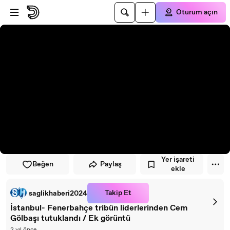
Oynatıcıya atla
Ana içeriğe atla
Oturum açın
Yer işareti
Beğen
Paylaş
ekle
Takip Et
saglikhaberi2024
İstanbul- Fenerbahçe tribün liderlerinden Cem
Gölbaşı tutuklandı / Ek görüntü