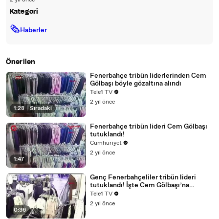
2 yıl önce
Kategori
🗞
Haberler
Önerilen
Fenerbahçe tribün liderlerinden Cem
Gölbaşı böyle gözaltına alındı
Tele1 TV
2 yıl önce
1:28
|
Sıradaki
Fenerbahçe tribün lideri Cem Gölbaşı
tutuklandı!
Cumhuriyet
2 yıl önce
1:47
Genç Fenerbahçeliler tribün lideri
tutuklandı! İşte Cem Gölbaşı’na
yöneltilen suçlamalar
Tele1 TV
2 yıl önce
0:36