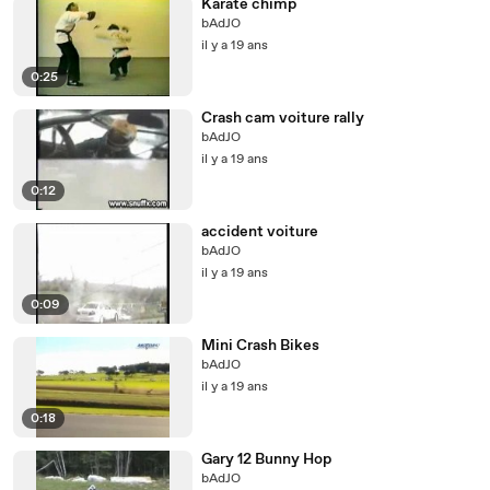
Karate chimp
bAdJO
il y a 19 ans
0:25
Crash cam voiture rally
bAdJO
il y a 19 ans
0:12
accident voiture
bAdJO
il y a 19 ans
0:09
Mini Crash Bikes
bAdJO
il y a 19 ans
0:18
Gary 12 Bunny Hop
bAdJO