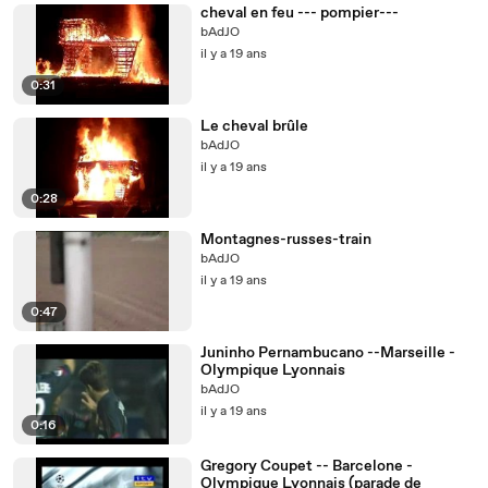
cheval en feu --- pompier---
bAdJO
il y a 19 ans
0:31
Le cheval brûle
bAdJO
il y a 19 ans
0:28
Montagnes-russes-train
bAdJO
il y a 19 ans
0:47
Juninho Pernambucano --Marseille -
Olympique Lyonnais
bAdJO
il y a 19 ans
0:16
Gregory Coupet -- Barcelone -
Olympique Lyonnais (parade de