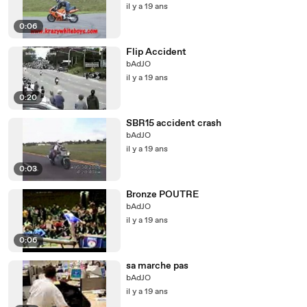
il y a 19 ans
0:06
Flip Accident
bAdJO
il y a 19 ans
0:20
SBR15 accident crash
bAdJO
il y a 19 ans
0:03
Bronze POUTRE
bAdJO
il y a 19 ans
0:06
sa marche pas
bAdJO
il y a 19 ans