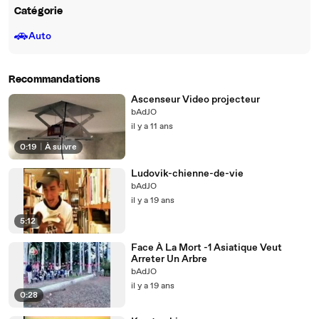
Catégorie
🚗
Auto
Recommandations
Ascenseur Video projecteur
bAdJO
il y a 11 ans
0:19
|
À suivre
Ludovik-chienne-de-vie
bAdJO
il y a 19 ans
5:12
Face À La Mort -1 Asiatique Veut
Arreter Un Arbre
bAdJO
il y a 19 ans
0:28