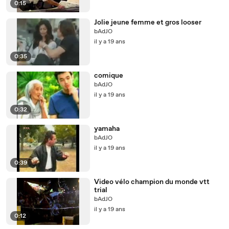
0:15
Jolie jeune femme et gros looser
bAdJO
il y a 19 ans
0:35
comique
bAdJO
il y a 19 ans
0:32
yamaha
bAdJO
il y a 19 ans
0:39
Video vélo champion du monde vtt
trial
bAdJO
il y a 19 ans
0:12