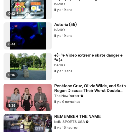
bAdJO
il y a 19 ans
0:12
Astoria (55)
bAdJO
il y a 19 ans
0:41
+(=°+ Video extreme skate danger +
°=)+
bAdJO
il y a 19 ans
0:10
Penélope Cruz, Olivia Wilde, and Seth
Rogen Discuss Their Worst Double
Dates | The Mini Interview
The New Yorker
il y a 6 semaines
8:35
REMEMBER THE NAME
beIN SPORTS USA
il y a 16 heures