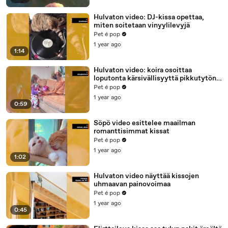
Hulvaton video: DJ-kissa opettaa,
miten soitetaan vinyylilevyjä
Pet é pop
1 year ago
1:14
Hulvaton video: koira osoittaa
loputonta kärsivällisyyttä pikkutytön
"lääkärikäynnillä"
Pet é pop
1 year ago
0:59
Söpö video esittelee maailman
romanttisimmat kissat
Pet é pop
1 year ago
1:02
Hulvaton video näyttää kissojen
uhmaavan painovoimaa
Pet é pop
1 year ago
0:45