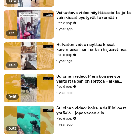
1:09
Vaikuttava video näyttää asioita, joita
vain kissat pystyvät tekemään
Pet é pop
1 year ago
1:29
Hulvaton video näyttää kissat
kärsimässä liian herkän hajuaistinsa
takia
Pet é pop
1 year ago
1:04
Suloinen video: Pieni koira ei voi
vastustaa banjon soittoa – alkaa
tanssia
Pet é pop
1 year ago
0:45
Suloinen video: koira ja delfiini ovat
ystäviä – jopa veden alla
Pet é pop
1 year ago
0:53