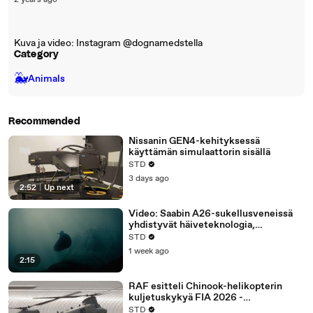
2 years ago
Kuva ja video: Instagram @dognamedstella
Category
🐳
Animals
Recommended
Nissanin GEN4-kehityksessä
käyttämän simulaattorin sisällä
STD
3 days ago
2:52
|
Up next
Video: Saabin A26-sukellusveneissä
yhdistyvät häiveteknologia,
vedenalaiset droonit ja Stirling-
STD
propulsio
1 week ago
2:15
RAF esitteli Chinook-helikopterin
kuljetuskykyä FIA 2026 -
ilmailunäyttelyssä
STD