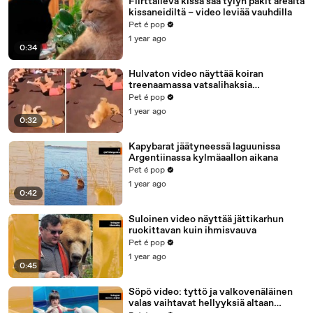
Flirttaileva kissa saa tylyn pakit äreältä
kissaneidiltä – video leviää vauhdilla
Pet é pop
1 year ago
0:34
Hulvaton video näyttää koiran
treenaamassa vatsalihaksia
kuntosalilla
Pet é pop
1 year ago
0:32
Kapybarat jäätyneessä laguunissa
Argentiinassa kylmäaallon aikana
Pet é pop
1 year ago
0:42
Suloinen video näyttää jättikarhun
ruokittavan kuin ihmisvauva
Pet é pop
1 year ago
0:45
Söpö video: tyttö ja valkovenäläinen
valas vaihtavat hellyyksiä altaan