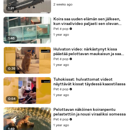
2 weeks ago
1:21
Koira saa uuden elämän sen jälkeen,
kun viraalivideo paljasti sen olevan
jumissa asunnon parvekkeella
Pet é pop
1 year ago
1:46
Hulvaton video: närkästynyt kissa
päästää pelottavan maukaisun ja saa
vertauksen velociraptoriin
Pet é pop
1 year ago
0:35
Tuhokissat: hulvattomat videot
näyttävät kissat täydessä kaaostilassa
Pet é pop
1 year ago
0:54
Pelottavan näköinen koiranpentu
pelastettiin ja nousi viraaliksi somessa
Pet é pop
1 year ago
1:49