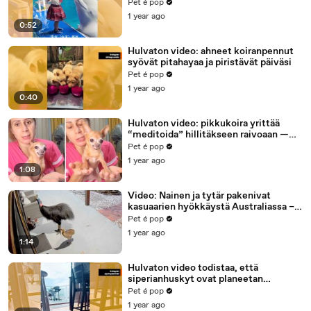
reunalla
Pet é pop
1 year ago
0:52
Hulvaton video: ahneet koiranpennut
syövät pitahayaa ja piristävät päiväsi
Pet é pop
1 year ago
0:40
Hulvaton video: pikkukoira yrittää
“meditoida” hillitäkseen raivoaan —
lopputulos on pelkkää komediaa
Pet é pop
1 year ago
1:08
Video: Nainen ja tytär pakenivat
kasuaarien hyökkäystä Australiassa –
hallitus julkaisi varoituksen
Pet é pop
1 year ago
1:14
Hulvaton video todistaa, että
siperianhuskyt ovat planeetan
äänekkäimmät koirat
Pet é pop
1 year ago