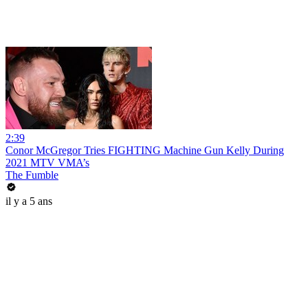
2:39
Conor McGregor Tries FIGHTING Machine Gun Kelly During
2021 MTV VMA’s
The Fumble
il y a 5 ans