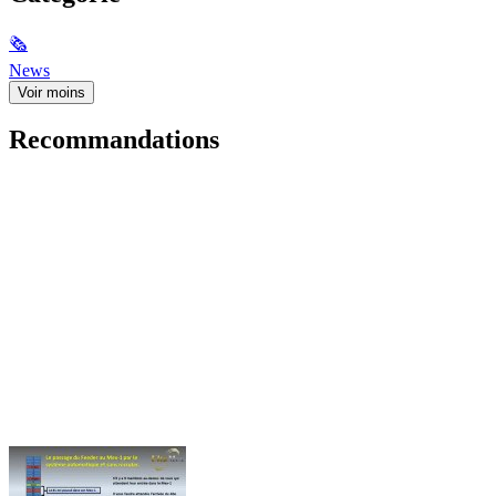
🗞
News
Voir moins
Recommandations