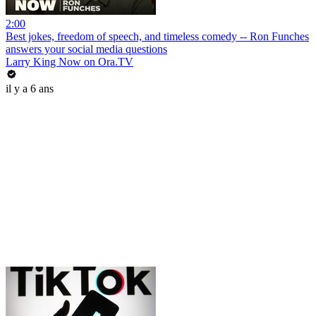
2:00
Best jokes, freedom of speech, and timeless comedy -- Ron Funches
answers your social media questions
Larry King Now on Ora.TV
il y a 6 ans