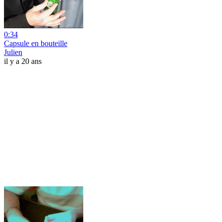
0:34
Capsule en bouteille
Julien
il y a 20 ans