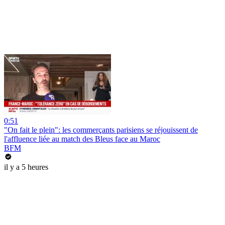
0:51
"On fait le plein": les commerçants parisiens se réjouissent de
l'affluence liée au match des Bleus face au Maroc
BFM
il y a 5 heures