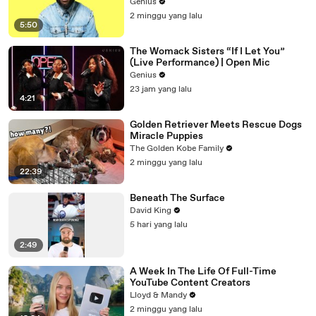
Genius
2 minggu yang lalu
5:50
The Womack Sisters “If I Let You”
(Live Performance) | Open Mic
Genius
23 jam yang lalu
4:21
Golden Retriever Meets Rescue Dogs
Miracle Puppies
The Golden Kobe Family
2 minggu yang lalu
22:39
Beneath The Surface
David King
5 hari yang lalu
2:49
A Week In The Life Of Full-Time
YouTube Content Creators
Lloyd & Mandy
2 minggu yang lalu