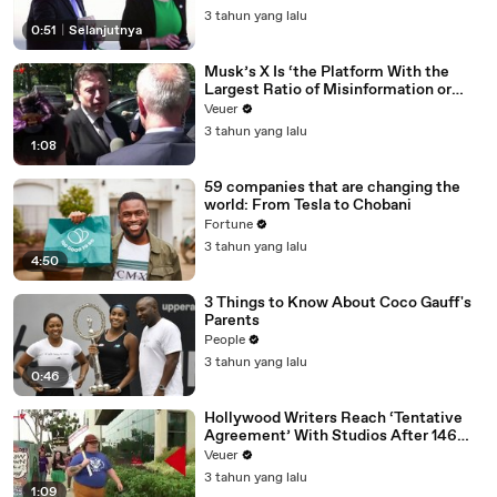
3 tahun yang lalu
0:51
|
Selanjutnya
Musk’s X Is ‘the Platform With the
Largest Ratio of Misinformation or
Disinformation’ Amongst All Social
Veuer
Media Platforms
3 tahun yang lalu
1:08
59 companies that are changing the
world: From Tesla to Chobani
Fortune
3 tahun yang lalu
4:50
3 Things to Know About Coco Gauff's
Parents
People
3 tahun yang lalu
0:46
Hollywood Writers Reach ‘Tentative
Agreement’ With Studios After 146
Day Strike
Veuer
3 tahun yang lalu
1:09