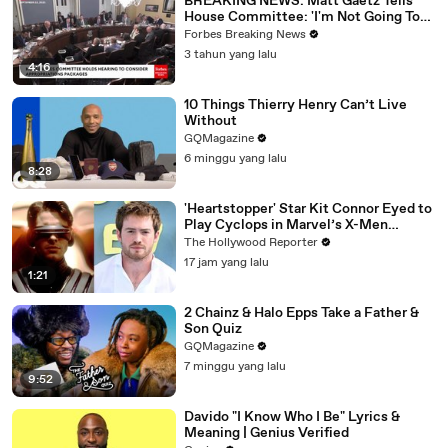
BREAKING NEWS: Matt Gaetz Tells
House Committee: 'I'm Not Going To
Vote For A Continuing Resolution'
Forbes Breaking News
3 tahun yang lalu
4:16
10 Things Thierry Henry Can’t Live
Without
GQMagazine
6 minggu yang lalu
8:28
'Heartstopper' Star Kit Connor Eyed to
Play Cyclops in Marvel’s X-Men
Reboot | THR News Video
The Hollywood Reporter
17 jam yang lalu
1:21
2 Chainz & Halo Epps Take a Father &
Son Quiz
GQMagazine
7 minggu yang lalu
9:52
Davido "I Know Who I Be" Lyrics &
Meaning | Genius Verified