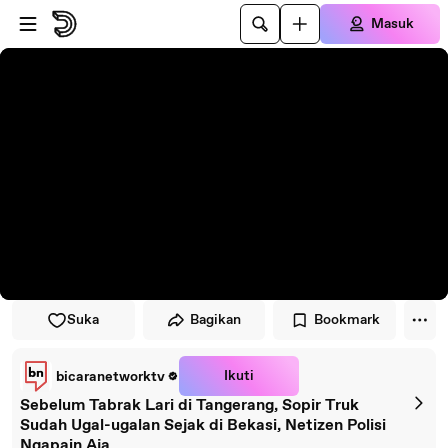
Lewati ke pemutar
Lewatkan ke konten utama
Masuk
Suka
Bagikan
Bookmark
Ikuti
bicaranetworktv
Sebelum Tabrak Lari di Tangerang, Sopir Truk
Sudah Ugal-ugalan Sejak di Bekasi, Netizen Polisi
Ngapain Aja