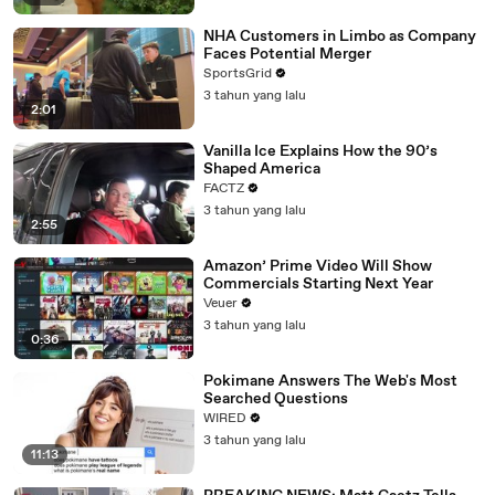
NHA Customers in Limbo as Company
Faces Potential Merger
SportsGrid
3 tahun yang lalu
2:01
Vanilla Ice Explains How the 90’s
Shaped America
FACTZ
3 tahun yang lalu
2:55
Amazon’ Prime Video Will Show
Commercials Starting Next Year
Veuer
3 tahun yang lalu
0:36
Pokimane Answers The Web's Most
Searched Questions
WIRED
3 tahun yang lalu
11:13