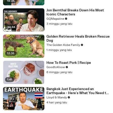
18:34
Jon Bernthal Breaks Down His Most
Iconic Characters
GQMagazine
3 minggu yang lalu
30:44
Golden Retriever Heals Broken Rescue
Dog
The Golden Kobe Family
1 minggu yang lalu
12:35
How To Roast Pork | Recipe
GoodtoKnow
6 minggu yang lalu
1:41
Bangkok Just Experienced an
Earthquake - Here's What You Need to
Know
Lloyd & Mandy
4 hari yang lalu
6:27