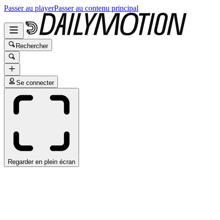
Passer au player
Passer au contenu principal
Rechercher
Se connecter
Regarder en plein écran