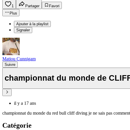
1
Partager
Favori
Plus
Ajouter à la playlist
Signaler
Matiou Cunnigam
Suivre
championnat du monde de CLIF
il y a 17 ans
championnat du monde du red bull cliff diving je ne sais pas comment c
Catégorie