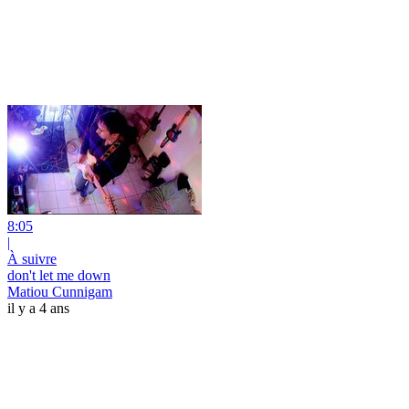
8:05
|
À suivre
don't let me down
Matiou Cunnigam
il y a 4 ans