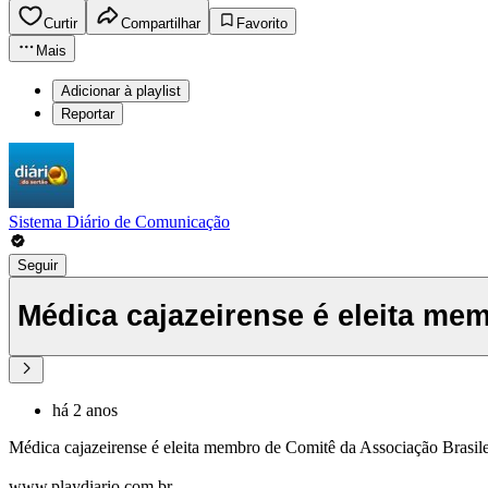
Curtir
Compartilhar
Favorito
Mais
Adicionar à playlist
Reportar
Sistema Diário de Comunicação
Seguir
Médica cajazeirense é eleita me
há 2 anos
Médica cajazeirense é eleita membro de Comitê da Associação Brasile
www.playdiario.com.br